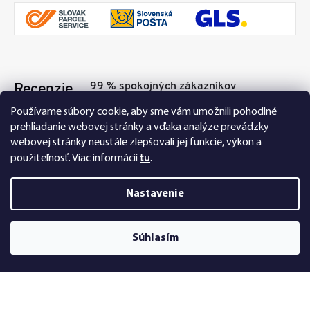
99 % spokojných zákazníkov
Recenzie
Přesvědčte se sami
Tu
Používame súbory cookie, aby sme vám umožnili pohodlné
prehliadanie webovej stránky a vďaka analýze prevádzky
webovej stránky neustále zlepšovali jej funkcie, výkon a
tu
použiteľnosť.
Viac informácií
.
Nastavenie
Nakupujte na FEXI bezpečne a bez obáv. Vďaka
Súhlasím
HTTPS protokolu sú vaše citlivé dáta úplne v
bezpečí, všetky informácie medzi prehliadačom a
serverom sa prenášajú v zašifrovanej podobe.