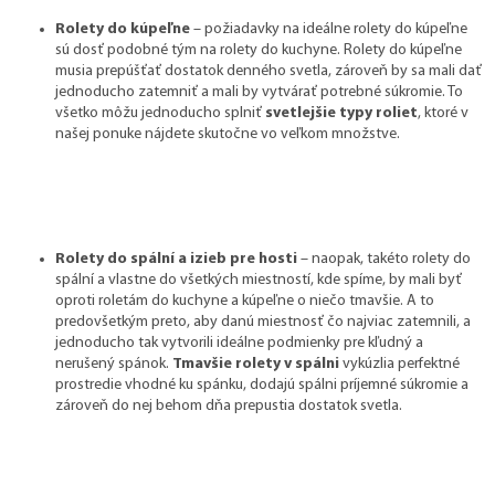
Rolety do kúpeľne
– požiadavky na ideálne rolety do kúpeľne
sú dosť podobné tým na rolety do kuchyne. Rolety do kúpeľne
musia prepúšťať dostatok denného svetla, zároveň by sa mali dať
jednoducho zatemniť a mali by vytvárať potrebné súkromie. To
všetko môžu jednoducho splniť
svetlejšie typy roliet
, ktoré v
našej ponuke nájdete skutočne vo veľkom množstve.
Rolety do spální a izieb pre hosti
– naopak, takéto rolety do
spální a vlastne do všetkých miestností, kde spíme, by mali byť
oproti roletám do kuchyne a kúpeľne o niečo tmavšie. A to
predovšetkým preto, aby danú miestnosť čo najviac zatemnili, a
jednoducho tak vytvorili ideálne podmienky pre kľudný a
nerušený spánok.
Tmavšie rolety v spálni
vykúzlia perfektné
prostredie vhodné ku spánku, dodajú spálni príjemné súkromie a
zároveň do nej behom dňa prepustia dostatok svetla.