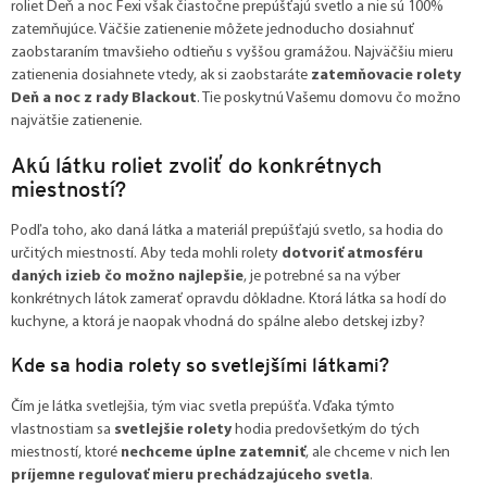
roliet Deň a noc Fexi však čiastočne prepúšťajú svetlo a nie sú 100%
zatemňujúce. Väčšie zatienenie môžete jednoducho dosiahnuť
zaobstaraním tmavšieho odtieňu s vyššou gramážou. Najväčšiu mieru
zatienenia dosiahnete vtedy, ak si zaobstaráte
zatemňovacie rolety
Deň a noc z rady Blackout
. Tie poskytnú Vašemu domovu čo možno
najvätšie zatienenie.
Akú látku roliet zvoliť do konkrétnych
miestností?
Podľa toho, ako daná látka a materiál prepúšťajú svetlo, sa hodia do
určitých miestností. Aby teda mohli rolety
dotvoriť atmosféru
daných izieb čo možno najlepšie
, je potrebné sa na výber
konkrétnych látok zamerať opravdu dôkladne. Ktorá látka sa hodí do
kuchyne, a ktorá je naopak vhodná do spálne alebo detskej izby?
Kde sa hodia rolety so svetlejšími látkami?
Čím je látka svetlejšia, tým viac svetla prepúšťa. Vďaka týmto
vlastnostiam sa
svetlejšie rolety
hodia predovšetkým do tých
miestností, ktoré
nechceme úplne zatemniť
, ale chceme v nich len
príjemne regulovať mieru prechádzajúceho svetla
.