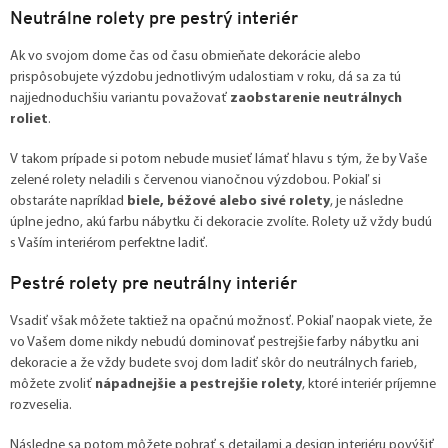
Neutrálne rolety pre pestrý interiér
Ak vo svojom dome čas od času obmieňate dekorácie alebo
prispôsobujete výzdobu jednotlivým udalostiam v roku, dá sa za tú
najjednoduchšiu variantu považovať
zaobstarenie neutrálnych
roliet
.
V takom prípade si potom nebude musieť lámať hlavu s tým, že by Vaše
zelené rolety neladili s červenou vianočnou výzdobou. Pokiaľ si
obstaráte napríklad
biele, béžové alebo sivé rolety
, je následne
úplne jedno, akú farbu nábytku či dekoracie zvolíte. Rolety už vždy budú
s Vaším interiérom perfektne ladiť.
Pestré rolety pre neutrálny interiér
Vsadiť však môžete taktiež na opačnú možnosť. Pokiaľ naopak viete, že
vo Vašem dome nikdy nebudú dominovať pestrejšie farby nábytku ani
dekoracie a že vždy budete svoj dom ladiť skôr do neutrálnych farieb,
môžete zvoliť
nápadnejšie a pestrejšie rolety
, ktoré interiér príjemne
rozveselia.
Následne sa potom môžete pohrať s detailami a design interiéru povýšiť