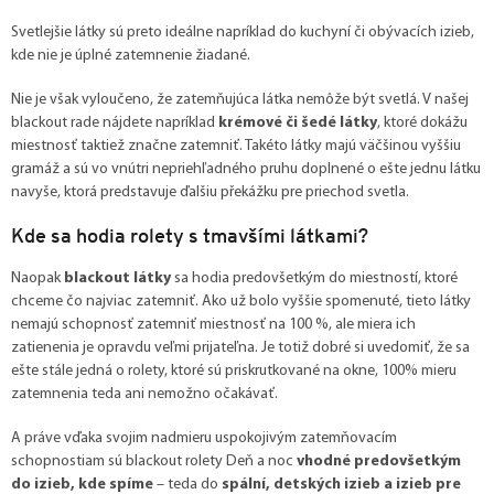
Svetlejšie látky sú preto ideálne napríklad do kuchyní či obývacích izieb,
kde nie je úplné zatemnenie žiadané.
Nie je však vyloučeno, že zatemňujúca látka nemôže být svetlá. V našej
blackout rade nájdete napríklad
krémové či šedé látky
, ktoré dokážu
miestnosť taktiež značne zatemniť. Takéto látky majú väčšinou vyššiu
gramáž a sú vo vnútri nepriehľadného pruhu doplnené o ešte jednu látku
navyše, ktorá predstavuje ďalšiu překážku pre priechod svetla.
Kde sa hodia rolety s tmavšími látkami?
Naopak
blackout látky
sa hodia predovšetkým do miestností, ktoré
chceme čo najviac zatemniť. Ako už bolo vyššie spomenuté, tieto látky
nemajú schopnosť zatemniť miestnosť na 100 %, ale miera ich
zatienenia je opravdu veľmi prijateľna. Je totiž dobré si uvedomiť, že sa
ešte stále jedná o rolety, ktoré sú priskrutkované na okne, 100% mieru
zatemnenia teda ani nemožno očakávať.
A práve vďaka svojim nadmieru uspokojivým zatemňovacím
schopnostiam sú
blackout rolety Deň a noc
vhodné predovšetkým
do izieb, kde spíme
– teda do
spální, detských izieb a izieb pre