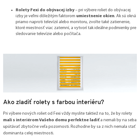
Rolety Fexi do obývacej izby
– pri výbere roliet do obývacej
izby je veľmi dôležitým faktorom
umiestnenie okien
. Ak sú okná
priamo naproti televízií alebo monitoru, zvolte také zatienenie,
ktoré miestnosť viac zatemní, a vytvorí tak ideálne podmienky pre
sledovanie televízie alebo počítača.
Ako zladiť rolety s farbou interiéru?
Pri výbere nových roliet od Fexi vždy myslite taktiež na to, že by rolety
mali s interiérom Vašeho domu perfektne ladiť
a nemali by na seba
upútávať zbytočne veľa pozornosti. Rozhodne by sa z nich nemala stať
dominanta celej miestnosti.