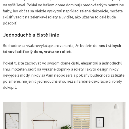
na vyšší level. Pokiaľ vo Vašom dome dominujú predovšetkým neutrálne
farby, len občas sa niekde vyskytnú napríklad zelené dekorácie, môžete
skúsiť vsadiť na zelenkavé rolety a uvidíte, ako úžasne to celé bude
pôsobiť.
Jednoduché a čisté línie
Rozhodne sa však nevylučuje ani varianta, že budete do
neutrálnych
tónov ladiť celý dom, vrátane roliet
.
Pokiaľ túžite zachovať vo svojom dome čistú, elegantnú a jednoduchú
líniu, môžete vsadiť na výrazné doplnky a rolety. Takýto design nikdy
nevyjde z módy, nikdy sa Vám neopozerá a pokiaľ v budúcnosti zatúžite
po zmene, nie je nič jednoduchšieho, než si farebné dekorácie či rolety
dokúpiť.