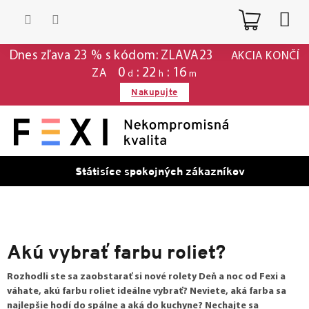
Prejsť
Nákup
na
obsah
košík
Dnes zľava 23 % s kódom: ZLAVA23
AKCIA KONČÍ
0
22
16
ZA
d
h
m
Nakupujte
Státisíce spokojných zákazníkov
Akú vybrať farbu roliet?
Rozhodli ste sa zaobstarať si nové rolety Deň a noc od Fexi a
váhate, akú farbu roliet ideálne vybrať? Neviete, aká farba sa
najlepšie hodí do spálne a aká do kuchyne? Nechajte sa