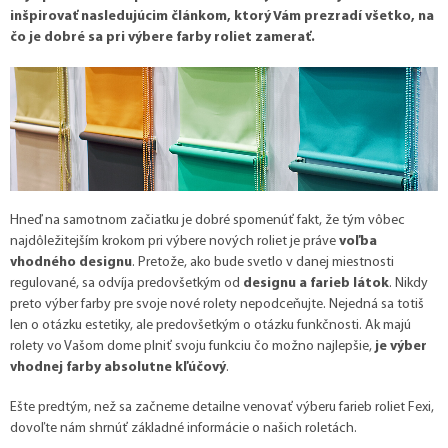
inšpirovať nasledujúcim článkom, ktorý Vám prezradí všetko, na
čo je dobré sa pri výbere farby roliet zamerať.
Hneď na samotnom začiatku je dobré spomenúť fakt, že tým vôbec
najdôležitejším krokom pri výbere nových roliet je práve
voľba
vhodného designu
.
Pretože, ako bude svetlo v danej miestnosti
regulované, sa odvíja predovšetkým od
designu a farieb látok
. Nikdy
preto výber farby pre svoje nové rolety nepodceňujte. Nejedná sa totiš
len o otázku estetiky, ale predovšetkým o otázku funkčnosti. Ak majú
rolety vo Vašom dome plniť svoju funkciu čo možno najlepšie,
je výber
vhodnej farby absolutne kľúčový
.
Ešte predtým, než sa začneme detailne venovať výberu farieb roliet Fexi,
dovoľte nám shrnúť základné informácie o našich roletách.