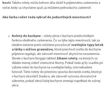
hostí
. Takéto rolety môžu behom dňa slúžiť k príjemnému zatieneniu a
večer, kedy sa chystáme spať, ju môžeme jednoducho zatemniť.
Akú farbu roliet teda vybrať do jednotlivých miestností?
Rolety do kuchyne
– rolety plnia v kuchyni
predovšetkým
funkciu ideálneho zatienenia. Čo sa týka tejto miestnosti, tak za
ideálne riešenie preto môžeme považovať
svetlejšie typy látok
a látky s nižšou gramážou,
ktoré priechod svetla do kuchyne
príjemne regulujú, ale zároveň miestnosť zbytočne nezatemnia.
Skvele v kuchyni fungujú taktiež
žíhané rolety
, na ktorých sú
ďaleko menej vidieť všemožné škvrny. Pokiaľ teda aj Vy vsadíte pri
výbere roliet do kuchyne na svetlejšie farby, iste nebudete
ľutovať. Tieto rolety do priestoru vpustia dostatok svetla, ktoré je
v kuchyni obzvlášť žiadúce, ale zároveň vytvoria dostatočné
súkromie, pokiaľ okná Vašej kuchyne smerujú napríklad do rušnej
ulice.