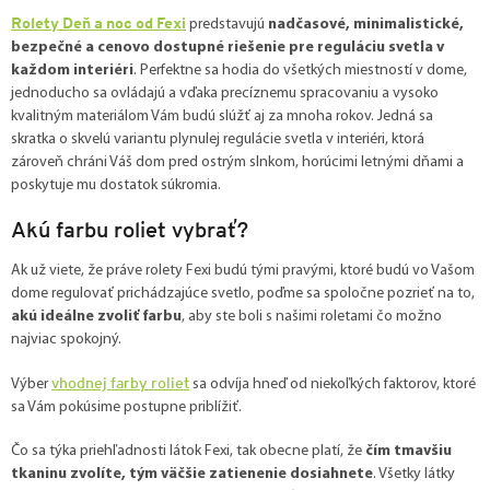
Rolety Deň a noc od Fexi
predstavujú
nadčasové, minimalistické,
bezpečné a cenovo dostupné riešenie pre reguláciu svetla v
každom interiéri
. Perfektne sa hodia do všetkých miestností v dome,
jednoducho sa ovládajú a vďaka precíznemu spracovaniu a vysoko
kvalitným materiálom Vám budú slúžť aj za mnoha rokov. Jedná sa
skratka o skvelú variantu plynulej regulácie svetla v interiéri, ktorá
zároveň chráni Váš dom pred ostrým slnkom, horúcimi letnými dňami a
poskytuje mu dostatok súkromia.
Akú farbu roliet vybrať?
Ak už viete, že práve rolety Fexi budú tými pravými, ktoré budú vo Vašom
dome regulovať prichádzajúce svetlo, poďme sa spoločne pozrieť na to,
akú ideálne zvoliť farbu
, aby ste boli s našimi roletami čo možno
najviac spokojný.
vhodnej farby roliet
Výber
sa odvíja hneď od niekoľkých faktorov, ktoré
sa Vám pokúsime postupne priblížiť.
Čo sa týka priehľadnosti látok Fexi, tak obecne platí, že
čím tmavšiu
tkaninu zvolíte, tým väčšie zatienenie dosiahnete
. Všetky látky