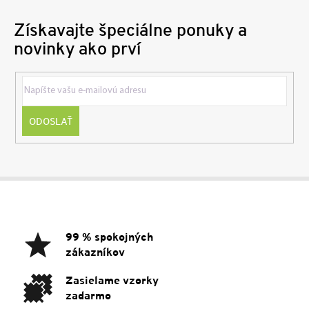
Získavajte špeciálne ponuky a
novinky ako prví
ODOSLAŤ
Z
á
p
ä
99 % spokojných
t
zákazníkov
i
e
Zasielame vzorky
zadarmo