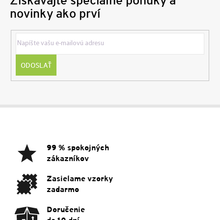
Získavajte špeciálne ponuky a
novinky ako prví
ODOSLAŤ
Z
á
p
ä
99 % spokojných
t
zákazníkov
i
e
Zasielame vzorky
zadarmo
Doručenie