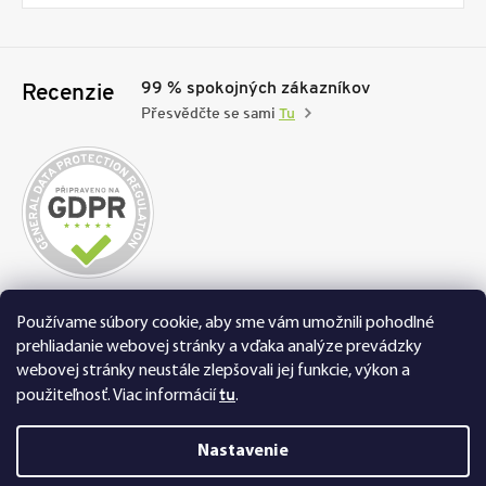
99 % spokojných zákazníkov
Recenzie
Přesvědčte se sami
Tu
Nakupujte na FEXI bezpečne a bez obáv. Vďaka
Používame súbory cookie, aby sme vám umožnili pohodlné
HTTPS protokolu sú vaše citlivé dáta úplne v
prehliadanie webovej stránky a vďaka analýze prevádzky
bezpečí, všetky informácie medzi prehliadačom a
webovej stránky neustále zlepšovali jej funkcie, výkon a
serverom sa prenášajú v zašifrovanej podobe.
tu
použiteľnosť.
Viac informácií
.
Nastavenie
Copyright 2019 FEXI Rolety. Všetky práva vyhradené. |
FEXI Rolety,