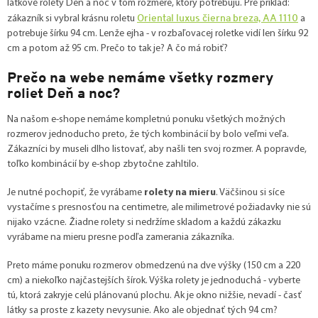
látkové rolety Deň a noc v tom rozmere, ktorý potrebujú. Pre príklad:
Oriental luxus čierna breza, AA 1110
zákazník si vybral krásnu roletu
a
potrebuje šírku 94 cm. Lenže ejha - v rozbaľovacej roletke vidí len šírku 92
cm a potom až 95 cm. Prečo to tak je? A čo má robiť?
Prečo na webe nemáme všetky rozmery
roliet Deň a noc?
Na našom e-shope nemáme kompletnú ponuku všetkých možných
rozmerov jednoducho preto, že tých kombinácií by bolo veľmi veľa.
Zákazníci by museli dlho listovať, aby našli ten svoj rozmer. A popravde,
toľko kombinácií by e-shop zbytočne zahltilo.
Je nutné pochopiť, že vyrábame
rolety na mieru
. Väčšinou si síce
vystačíme s presnosťou na centimetre, ale milimetrové požiadavky nie sú
nijako vzácne. Žiadne rolety si nedržíme skladom a každú zákazku
vyrábame na mieru presne podľa zamerania zákazníka.
Preto máme ponuku rozmerov obmedzenú na dve výšky (150 cm a 220
cm) a niekoľko najčastejších šírok. Výška rolety je jednoduchá - vyberte
tú, ktorá zakryje celú plánovanú plochu. Ak je okno nižšie, nevadí - časť
látky sa proste z kazety nevysunie. Ako ale objednať tých 94 cm?