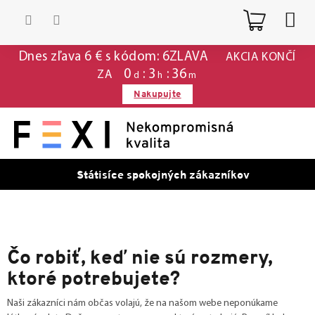
Prejsť
Nákup
na
obsah
košík
Dnes zľava 6 € s kódom: 6ZLAVA
AKCIA KONČÍ
0
:
3
:
36
ZA
d
h
m
Nakupujte
Státisíce spokojných zákazníkov
Čo robiť, keď nie sú rozmery,
ktoré potrebujete?
Naši zákazníci nám občas volajú, že na našom webe neponúkame