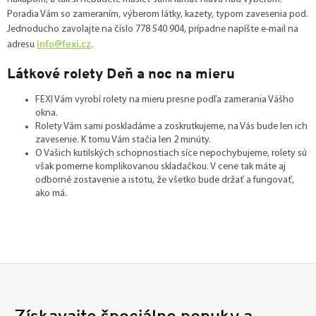
Poradia Vám so zameraním, výberom látky, kazety, typom zavesenia pod.
Jednoducho zavolajte na číslo 778 540 904, prípadne napíšte e-mail na
info@fexi.cz
adresu
.
Látkové rolety Deň a noc na mieru
FEXI Vám vyrobí rolety na mieru presne podľa zamerania Vášho
okna.
Rolety Vám sami poskladáme a zoskrutkujeme, na Vás bude len ich
zavesenie. K tomu Vám stačia len 2 minúty.
O Vašich kutilských schopnostiach síce nepochybujeme, rolety sú
však pomerne komplikovanou skladačkou. V cene tak máte aj
odborné zostavenie a istotu, že všetko bude držať a fungovať,
ako má.