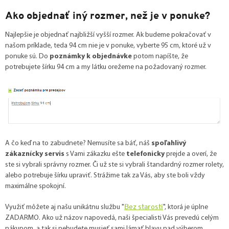
Ako objednať iný rozmer, než je v ponuke?
Najlepšie je objednať najbližší vyšší rozmer. Ak budeme pokračovať v
našom príklade, teda 94 cm nie je v ponuke, vyberte 95 cm, ktoré už v
ponuke sú. Do
poznámky k objednávke
potom napíšte, že
potrebujete šírku 94 cm a my látku orežeme na požadovaný rozmer.
A čo keď na to zabudnete? Nemusíte sa báť, náš
spoľahlivý
zákaznícky servis
s Vami zákazku ešte
telefonicky
prejde a overí, že
ste si vybrali správny rozmer. Či už ste si vybrali štandardný rozmer rolety,
alebo potrebuje šírku upraviť. Strážime tak za Vás, aby ste boli vždy
maximálne spokojní.
Bez starostí
Využiť môžete aj našu unikátnu službu "
", ktorá je úplne
ZADARMO. Ako už názov napovedá, naši špecialisti Vás prevedú celým
nákupom, a tak si nebudete musieť sami lámať hlavu nad výberom.