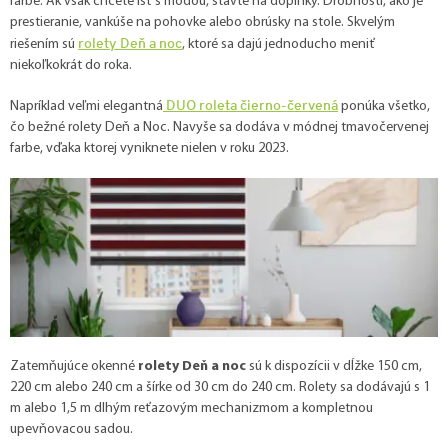
farbe. Ak však chcete ísť s módou, stavte na doplnky. Drobnosti, ako je
prestieranie, vankúše na pohovke alebo obrúsky na stole. Skvelým
rolety Deň a noc
riešením sú
, ktoré sa dajú jednoducho meniť
niekoľkokrát do roka.
DUO roleta čierno-červená
Napríklad veľmi elegantná
ponúka všetko,
čo bežné rolety Deň a Noc. Navyše sa dodáva v módnej tmavočervenej
farbe, vďaka ktorej vyniknete nielen v roku 2023.
Zatemňujúce okenné
rolety Deň a noc
sú k dispozícii v dĺžke 150 cm,
220 cm alebo 240 cm a šírke od 30 cm do 240 cm. Rolety sa dodávajú s 1
m alebo 1,5 m dlhým reťazovým mechanizmom a kompletnou
upevňovacou sadou.