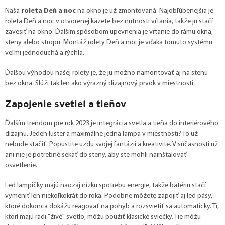
Naša
roleta Deň a noc
na okno je už zmontovaná. Najobľúbenejšia je
roleta Deň a noc v otvorenej kazete bez nutnosti vŕtania, takže ju stačí
zavesiť na okno. Ďalším spôsobom upevnenia je vŕtanie do rámu okna,
steny alebo stropu. Montáž rolety Deň a noc je vďaka tomuto systému
veľmi jednoduchá a rýchla.
Ďalšou výhodou našej rolety je, že ju možno namontovať aj na stenu
bez okna. Slúži tak len ako výrazný dizajnový prvok v miestnosti.
Zapojenie svetiel a tieňov
Ďalším trendom pre rok 2023 je integrácia svetla a tieňa do interiérového
dizajnu. Jeden luster a maximálne jedna lampa v miestnosti? To už
nebude stačiť. Popustite uzdu svojej fantázii a kreativite. V súčasnosti už
ani nie je potrebné sekať do steny, aby ste mohli nainštalovať
osvetlenie.
Led lampičky majú naozaj nízku spotrebu energie, takže batériu stačí
vymeniť len niekoľkokrát do roka. Podobne môžete zapojiť aj led pásy,
ktoré dokonca dokážu reagovať na pohyb a rozsvietiť sa automaticky. Tí,
ktorí majú radi "živé" svetlo, môžu použiť klasické sviečky. Tie môžu