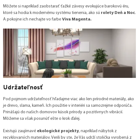
Môžete si napríklad zaobstarať ťažké závesy evokujúce barokovú éru,
ktoré sa hodia k modernému systému tienenia, ako sú
rolety Deň a Noc
.
A pokojne ich nechajte vo farbe
Viva Magenta.
Udržateľnosť
Pod pojmom udržateľnosť hľadajme viac ako len prírodné materiály, ako
je drevo, slama, kameň. Ich použitie v interiéri sa samozrejme odporúča.
Prinášajú do našich domovov kúsok prírody a pozitívnych vibrácií.
Môžeme sa však posunúť ešte o krok ďalej.
Existujú zaujímavé
ekologické projekty
, napríklad nábytok z
recyklovaných materiálov. Verili by ste, že Vás udrží stolička vyrobená z