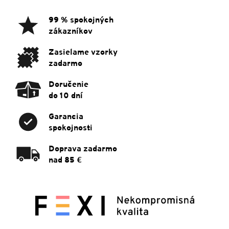
p
ä
99 % spokojných
t
zákazníkov
i
e
Zasielame vzorky
zadarmo
Doručenie
do 10 dní
Garancia
spokojnosti
Doprava zadarmo
nad 85 €