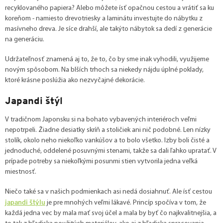
recyklovaného papiera? Alebo môžete ísť opačnou cestou a vrátiť sa ku
koreňom - namiesto drevotriesky a laminátu investujte do nábytku z
masívneho dreva. Je síce drahší, ale takýto nábytok sa dedí z generácie
na generáciu.
Udržateľnosť znamená aj to, že to, čo by sme inak vyhodili, využijeme
novým spôsobom. Na blších trhoch sa niekedy nájdu úplné poklady,
ktoré krásne poslúžia ako nezvyčajné dekorácie.
Japandi štýl
V tradičnom Japonsku si na bohato vybavených interiéroch veľmi
nepotrpeli. Žiadne desiatky skríň a stoličiek ani nič podobné. Len nízky
stolík, okolo neho niekoľko vankúšov a to bolo všetko. Izby boli čisté a
jednoduché, oddelené posuvnými stenami, takže sa dali ľahko upratať. V
prípade potreby sa niekoľkými posunmi stien vytvorila jedna veľká
miestnosť.
Niečo také sa v našich podmienkach asi nedá dosiahnuť. Ale ísť cestou
japandi štýlu
je pre mnohých veľmi lákavé. Princíp spočíva v tom, že
každá jedna vec by mala mať svoj účel a mala by byť čo najkvalitnejšia, a