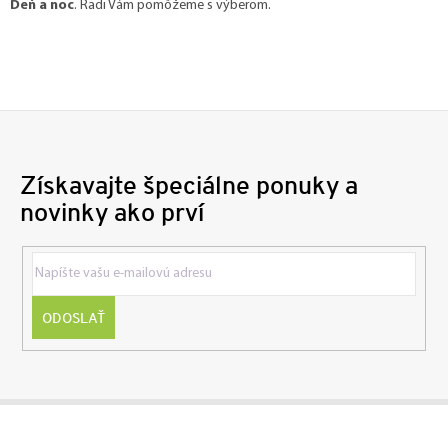
Deň a noc
. Radi Vám pomôžeme s výberom.
Získavajte špeciálne ponuky a
novinky ako prví
ODOSLAŤ
Z
á