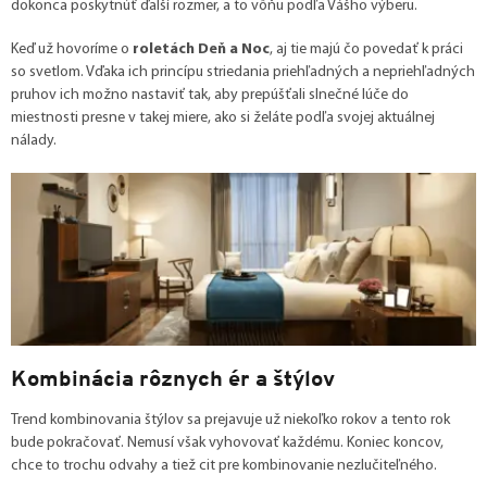
dokonca poskytnúť ďalší rozmer, a to vôňu podľa Vášho výberu.
Keď už hovoríme o
roletách Deň a Noc
, aj tie majú čo povedať k práci
so svetlom. Vďaka ich princípu striedania priehľadných a nepriehľadných
pruhov ich možno nastaviť tak, aby prepúšťali slnečné lúče do
miestnosti presne v takej miere, ako si želáte podľa svojej aktuálnej
nálady.
Kombinácia rôznych ér a štýlov
Trend kombinovania štýlov sa prejavuje už niekoľko rokov a tento rok
bude pokračovať. Nemusí však vyhovovať každému. Koniec koncov,
chce to trochu odvahy a tiež cit pre kombinovanie nezlučiteľného.