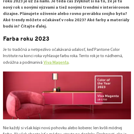
roku 2023 je už za nami. Je teda čas zvyknúť si na to, že je tu
nový rok s novými výzvami a tiež novými trendmi v interiérovom
dizajne. Plánujete oživenie alebo rovno prerábku svojho bytu?
Aké trendy môžete očakávať v roku 2023? Aké farby a materiály
budú in? Čítajte ďalej.
Farba roku 2023
Je to tradičná a netrpezlivo očakávaná udalosť, keď Pantone Color
Institute na konci roka vyhlasuje farbu roka. Tento rok je to nádherná,
Viva Magenta
odvážna a podmanivá
.
Nie každý si však kúpi novú pohovku alebo koberec len kvôli módnej