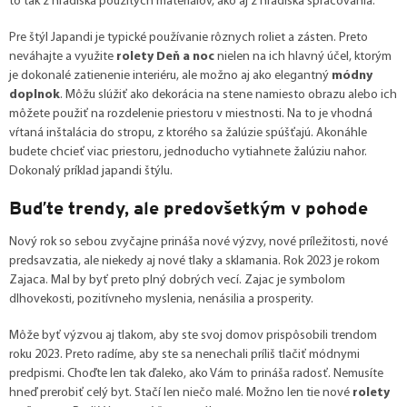
to tak z hľadiska použitých materiálov, ako aj z hľadiska spracovania.
Pre štýl Japandi je typické používanie rôznych roliet a zásten. Preto
neváhajte a využite
rolety Deň a noc
nielen na ich hlavný účel, ktorým
je dokonalé zatienenie interiéru, ale možno aj ako elegantný
módny
doplnok
. Môžu slúžiť ako dekorácia na stene namiesto obrazu alebo ich
môžete použiť na rozdelenie priestoru v miestnosti. Na to je vhodná
vŕtaná inštalácia do stropu, z ktorého sa žalúzie spúšťajú. Akonáhle
budete chcieť viac priestoru, jednoducho vytiahnete žalúziu nahor.
Dokonalý príklad japandi štýlu.
Buďte trendy, ale predovšetkým v pohode
Nový rok so sebou zvyčajne prináša nové výzvy, nové príležitosti, nové
predsavzatia, ale niekedy aj nové tlaky a sklamania. Rok 2023 je rokom
Zajaca. Mal by byť preto plný dobrých vecí. Zajac je symbolom
dlhovekosti, pozitívneho myslenia, nenásilia a prosperity.
Môže byť výzvou aj tlakom, aby ste svoj domov prispôsobili trendom
roku 2023. Preto radíme, aby ste sa nenechali príliš tlačiť módnymi
predpismi. Choďte len tak ďaleko, ako Vám to prináša radosť. Nemusíte
hneď prerobiť celý byt. Stačí len niečo malé. Možno len tie nové
rolety