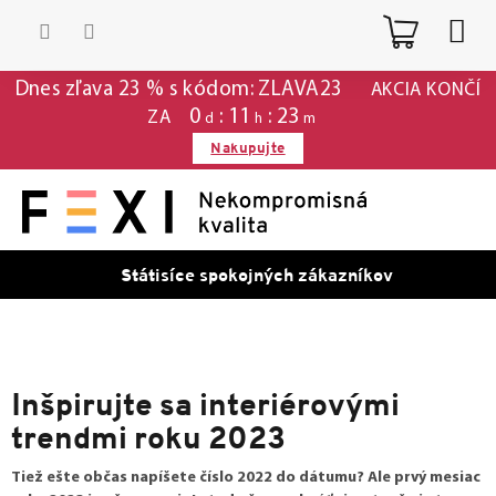
Prejsť
Nákup
na
obsah
košík
Dnes zľava 23 % s kódom: ZLAVA23
AKCIA KONČÍ
0
:
11
:
23
ZA
d
h
m
Nakupujte
Státisíce spokojných zákazníkov
Inšpirujte sa interiérovými
trendmi roku 2023
Tiež ešte občas napíšete číslo 2022 do dátumu? Ale prvý mesiac