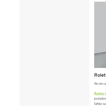
Rolet
Ak ste s
Rolety 
požadova
ľahko sa