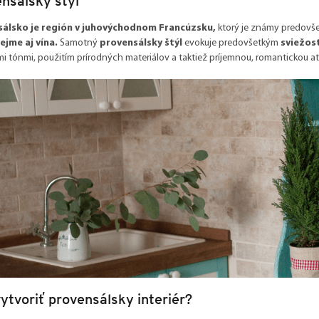
nsálsky štýl
álsko je región v juhovýchodnom Francúzsku,
ktorý je známy predovš
jme aj vína.
Samotný
provensálsky štýl
evokuje predovšetkým
sviežosť
i tónmi, použitím prírodných materiálov a taktiež príjemnou, romantickou 
ytvoriť provensálsky interiér?