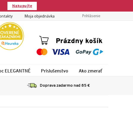
Nakupujte
ontakty
Moja objednávka
Prihlásenie
Nákupný
Prázdny košík
košík
 noc ELEGANTNÉ
Príslušenstvo
Ako zmerať
Montáž
Doprava zadarmo nad 85 €