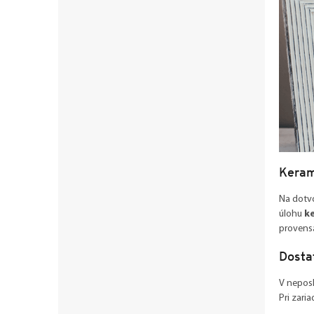
Keram
Na dotv
úlohu
k
provensá
Dosta
V neposl
Pri zari