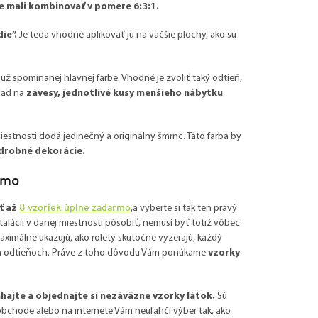
e mali kombinovať v pomere 6:3:1.
ie”.
Je teda vhodné aplikovať ju na väčšie plochy, ako sú
ž spomínanej hlavnej farbe. Vhodné je zvoliť taký odtieň,
lad na
závesy, jednotlivé kusy menšieho nábytku
iestnosti dodá jedinečný a originálny šmrnc. Táto farba by
drobné dekorácie.
rmo
8 vzoriek úplne zadarmo
ať až
,a vyberte si tak ten pravý
lácii v danej miestnosti pôsobiť, nemusí byť totiž vôbec
maximálne ukazujú, ako rolety skutočne vyzerajú, každý
ch odtieňoch. Práve z toho dôvodu Vám ponúkame
vzorky
hajte a objednajte si nezáväzne vzorky látok.
Sú
obchode alebo na internete Vám neuľahčí výber tak, ako