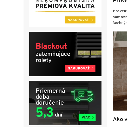
Prove
Provens
samozre
farebným
Ako v