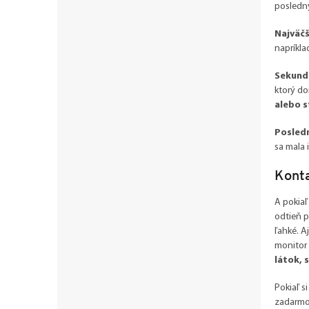
posledn
Najväčš
napríkla
Sekund
ktorý do
alebo s
Posled
sa mala 
Konta
A pokiaľ
odtieň p
ľahké. A
monitor
látok, 
Pokiaľ s
zadarmo 