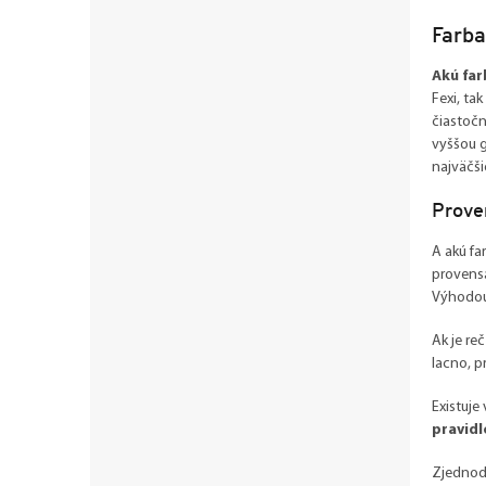
Farba
Akú far
Fexi, ta
čiastočn
vyššou g
najväčši
Prove
A akú fa
provensá
Výhodou 
Ak je re
lacno, p
Existuje
pravidl
Zjednodu