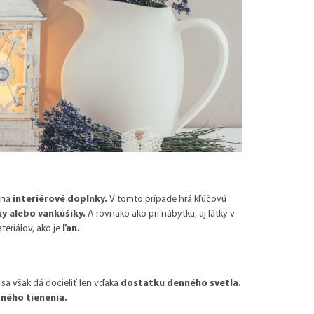
 na
interiérové ​​doplnky.
V tomto prípade hrá kľúčovú
ky alebo vankúšiky.
A rovnako ako pri nábytku, aj látky v
eriálov, ako je
ľan.
 sa však dá docieliť len vďaka
dostatku denného svetla.
ného tienenia.