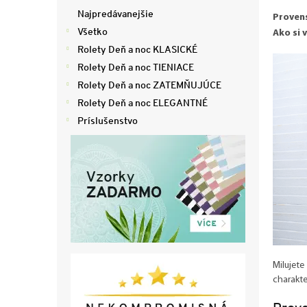
ý
Najpredávanejšie
Provens
p
Všetko
Ako si 
a
Rolety Deň a noc KLASICKÉ
n
e
Rolety Deň a noc TIENIACE
l
Rolety Deň a noc ZATEMŇUJÚCE
Rolety Deň a noc ELEGANTNÉ
Príslušenstvo
Milujete
charakte