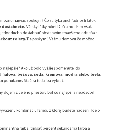
o možno najviac spokojní? Čo sa týka priehľadnosti látok
ie dosiahnete.
Všetky látky roliet Deň a noc Fexi však
te jednoducho dosiahnuť obstaraním tmavšieho odtieňa s
ackout rolety.
Tie poskytnú Vášmu domovu čo možno
 čo najlepšie? Ako už bolo vyššie spomenuté, do
ad
fialová, béžová, šedá, krémová, modrá alebo biela.
i ponúkame. Stačí si teda iba vybrať.
dný dojem z celého priestoru bol čo najlepší a nepôsobil
váženú kombináciu farieb, z ktorej budete nadšení. Ide o
ominantná farba, tridsať percent sekundárna farba a