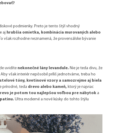
rebovať?
odiskové podmienky. Preto je tento štýl vhodný
e aj
hrubšia omietka, kombinácia murovaných alebo
. To však rozhodne neznamená, že provensálske bývanie
de uvidíte
nekonečné lány levandule.
Nie je teda divu, že
Aby však interiér nepôsobil príliš jednotvárne, treba ho
astelové tóny, kvetinové vzory a samozrejme aj biela
ie prírodné, teda
drevo alebo kameň,
ktorý je najviac
revo je potom tou najlepšou voľbou pre nábytok
a
patinu.
Ultra moderné a nové kúsky do tohto štýlu