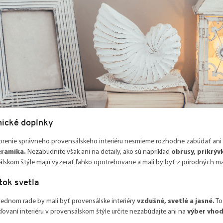
ické doplnky
orenie správneho provensálskeho interiéru nesmieme rozhodne zabúdať ani
eramika.
Nezabudnite však ani na detaily, ako sú napríklad
obrusy, prikrýv
lskom štýle majú vyzerať ľahko opotrebovane a mali by byť z prírodných mat
tok svetla
ednom rade by mali byť provensálske interiéry
vzdušné, svetlé a jasné.
To
aďovaní interiéru v provensálskom štýle určite nezabúdajte ani na
výber vhod