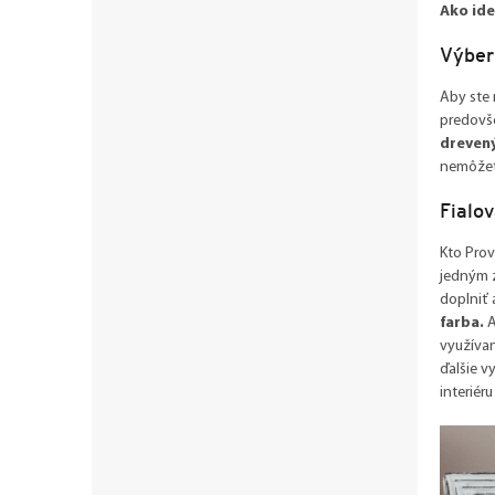
Ako ide
Výber
Aby ste 
predovš
drevený
nemôžete
Fialov
Kto Prov
jedným z
doplniť 
farba.
A
využívan
ďalšie v
interiér