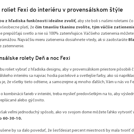
 roliet Fexi do interiéru v provensálskom štýle
bu z hľadiska funkčnosti ideálne zvoliť,
aby ste boli s našimi roletami č
k všeobecne platí, že
čím tmavšiu tkaninu zvolíte, tým väčšie zatienen
e prepúšťajú svetlo a nie sú 100% zatemňujúce. Väčšieho zatienenia môže
ramážou. Najväčšiu mieru zatienenia dosiahnete vtedy, ak si zaobstaráte
Bl
e zatemnenie.
nsálske rolety Deň a noc Fexi
rbu roliet vybrať z hľadiska designu, aby v provensálskom priestore pôsobili
lskeho interiéru sa najviac hodia pastelové a svetlejšie farby, ako sú napríkl
je, že všetky tieto odtiene, a samozrejme aj mnoho ďalších, Vám u nás vo Fex
č o kombinácii farieb v interiéri, treba myslieť predovšetkým na to, aby výsle
replácané alebo gýčovito.
 však veľmi jednoduchý spôsob, ako vo svojom dome môžete ľahko vytvoriť vy
o 60-30-10.
šene by sa dalo povedať, že šesťdesiat percent miestnosti by mala tvoriť d