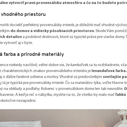
álne vytvoriť pravú provensálsku atmosféru a čo na to budete pot
 vhodného priestoru
mohli docieliť perfektný provensálsky interiér, je dôležité mať vhodné vých
etkým
do domov a vidiecky pôsobiacich priestorov.
Skvele Vám pomôž
ch detailov
a podobné drobnosti, ktoré sú typické práve pre staršie domy
 vytvoriť aj v byte.
á farba a prírodné materiály
ence niekedy navštívil, veľmi dobre vie, že kamkoľvek sa tu rozhliadnete, vša
 charakteristických znakov provensálskeho interiéru je
levanduľová farba.
aj o ďalšie farebné odtiene a motívy. Vhodné sú predovšetkým
svetlejšie p
j tá je typická pre provensálsky interiér. Čo sa materiálov týka, voľte hlavne t
ý na obklady a podlahy. Koberec v provensálskom dome len tak neuvidíte.
D
ybavenie. A keď je reč o nábytku, myslite na to, že všetko by malo mať
ľahkú 
u skutočne nezapadnú.