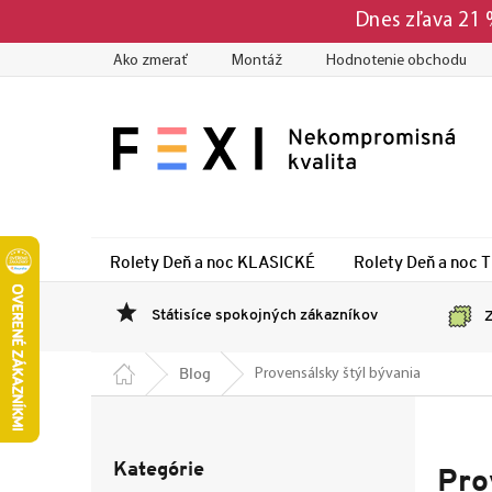
Prejsť
Dnes zľava 21
na
obsah
Ako zmerať
Montáž
Hodnotenie obchodu
Rolety Deň a noc KLASICKÉ
Rolety Deň a noc 
Státisíce spokojných zákazníkov
Z
Domov
Blog
Provensálsky štýl bývania
B
o
Preskočiť
č
Kategórie
kategórie
Pro
n