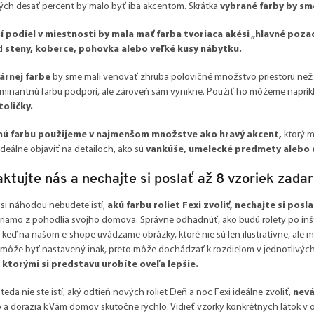
ých desať percent by malo byť iba akcentom. Skrátka
vybrané farby by sm
í podiel v miestnosti by mala mať farba tvoriaca akési „hlavné pozad
d
steny, koberce, pohovka alebo veľké kusy nábytku.
árnej farbe
by sme mali venovať zhruba polovičné množstvo priestoru než u
minantnú farbu podporí, ale zároveň sám vynikne. Použiť ho môžeme naprík
toličky.
nú farbu použijeme v najmenšom množstve ako hravý akcent,
ktorý m
ideálne objaviť na detailoch, ako sú
vankúše, umelecké predmety alebo 
ktujte nás a nechajte si poslať až 8 vzoriek zada
 si náhodou nebudete istí,
akú farbu roliet Fexi zvoliť,
nechajte si posl
riamo z pohodlia svojho domova. Správne odhadnúť, ako budú rolety po inšta
j keď na našom e-shope uvádzame obrázky, ktoré nie sú len ilustratívne, ale 
 môže byť nastavený inak, preto môže dochádzať k rozdielom v jednotlivý
s ktorými si predstavu urobíte oveľa lepšie.
i teda nie ste istí, aký odtieň nových roliet Deň a noc Fexi ideálne zvoliť,
nevá
a dorazia k Vám domov skutočne rýchlo. Vidieť vzorky konkrétnych látok v 