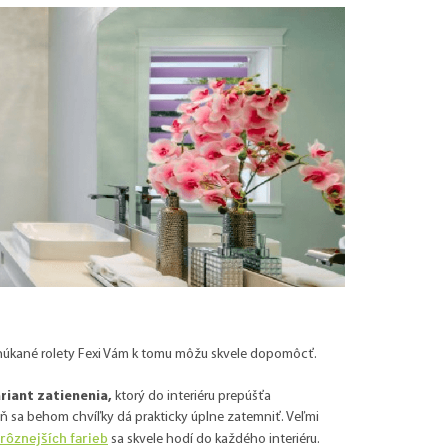
 ponúkané rolety Fexi Vám k tomu môžu skvele dopomôcť.
riant zatienenia,
ktorý do interiéru prepúšťa
ň sa behom chvíľky dá prakticky úplne zatemniť. Veľmi
rôznejších farieb
sa skvele hodí do každého interiéru.