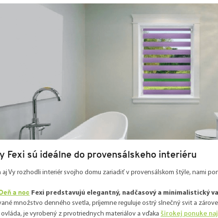
y Fexi sú ideálne do provensálskeho interiéru
a aj Vy rozhodli interiér svojho domu zariadiť v provensálskom štýle, nami
Deň a noc
Fexi
predstavujú elegantný, nadčasový a minimalistický va
né množstvo denného svetla, príjemne reguluje ostrý slnečný svit a zárove
širokej ponuke naj
 ovláda, je vyrobený z prvotriednych materiálov a vďaka