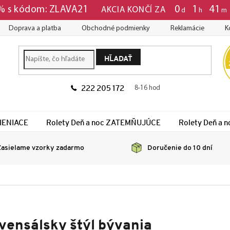
0
1
41
 % s kódom: ZLAVA21
AKCIA KONČÍ ZA
d
h
m
Doprava a platba
Obchodné podmienky
Reklamácie
K
HĽADAŤ
222 205 172
8-16 hod
TIENIACE
Rolety Deň a noc ZATEMŇUJÚCE
Rolety Deň a
asielame vzorky zadarmo
Doručenie do 10 dní
vensálsky štýl bývania