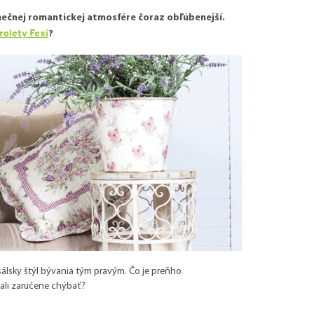
inečnej romantickej atmosfére čoraz obľúbenejší.
rolety Fexi
?
álsky štýl bývania tým pravým. Čo je preňho
mali zaručene chýbať?