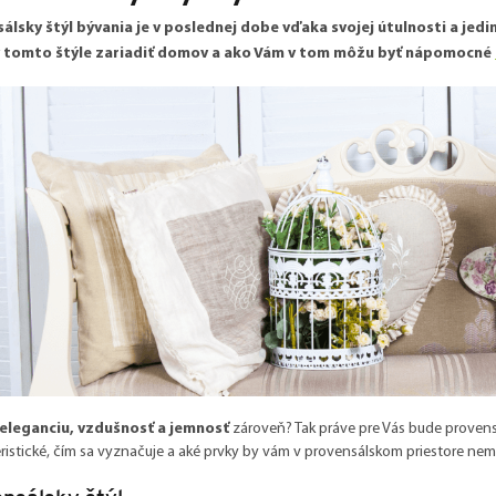
álsky štýl bývania je v poslednej dobe vďaka svojej útulnosti a jed
v tomto štýle zariadiť domov a ako Vám v tom môžu byť nápomocné
eleganciu, vzdušnosť a jemnosť
zároveň? Tak práve pre Vás bude provens
ristické, čím sa vyznačuje a aké prvky by vám v provensálskom priestore ne