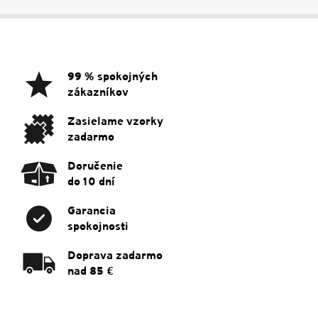
Z
á
p
ä
99 % spokojných
t
zákazníkov
i
e
Zasielame vzorky
zadarmo
Doručenie
do 10 dní
Garancia
spokojnosti
Doprava zadarmo
nad 85 €