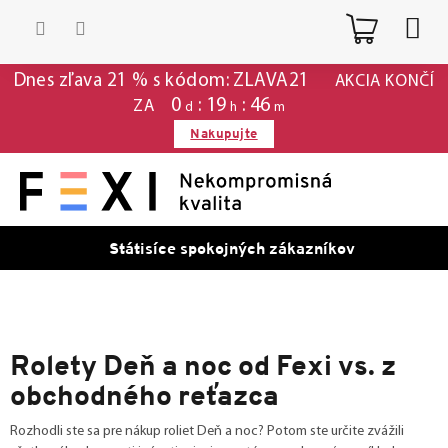
Prejsť
Nákup
na
obsah
košík
Dnes zľava 21 % s kódom: ZLAVA21
AKCIA KONČÍ
0
19
46
ZA
d
h
m
Nakupujte
Státisíce spokojných zákazníkov
Rolety Deň a noc od Fexi vs. z
obchodného reťazca
Rozhodli ste sa pre nákup roliet Deň a noc? Potom ste určite zvážili