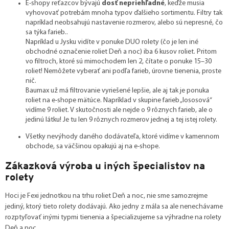
E-shopy reťazcov bývajú
dosť nepriehľadné
, keďže musia
vyhovovať potrebám mnoha typov ďalšieho sortimentu. Filtry tak
napríklad neobsahujú nastavenie rozmerov, alebo sú nepresné, čo
sa týka farieb..
Napríklad u Jysku vidíte v ponuke DUO rolety (čo je len iné
obchodné označenie roliet Deň a noc) iba 6 kusov roliet. Pritom
vo filtroch, ktoré sú mimochodem len 2, čítate o ponuke 15–30
roliet! Nemôžete vyberať ani podľa farieb, úrovne tienenia, proste
nič.
Baumax už má filtrovanie vyriešené lepšie, ale aj tak je ponuka
roliet na e-shope mätúce. Napríklad v skupine farieb „lososová“
vidíme 9 roliet. V skutočnosti ale nejde o 9 rôznych farieb, ale o
jedinú látku! Je tu len 9 rôznych rozmerov jednej a tej istej rolety.
Všetky nevýhody daného dodávateľa, ktoré vidíme v kamennom
obchode, sa väčšinou opakujú aj na e-shope.
Zákazková výroba u iných špecialistov na
rolety
Hoci je Fexi jednotkou na trhu roliet Deň a noc, nie sme samozrejme
jediný, ktorý tieto rolety dodávajú. Ako jedny z mála sa ale nenechávame
rozptyľovať inými typmi tienenia a špecializujeme sa výhradne na rolety
Deň a noc.