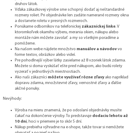
druhov látok.
Vďaka zákazkovej výrobe sme schopný dodať aj neštandardné
rozmery roliet. Pri objednávke len zadáte namerané rozmery okna
a dostanete roletu v presných rozmeroch.
Ponúkame odborníkov na telefonickej
zákazníckej linke
. V
ktoromkoľvek okamihu výberu, merania okien, nákupu alebo
montáže nám môžete zavolať a my so všetkým poradíme a
pomôžeme.
Na našom webe nájdete množstvo
manuálov a návodov
vo
forme textov, obrázkov alebo videí.
Pre pohodlnejší výber látky zasielame až 8 vzoriek látok zdarma.
Možete si doma vyskúšať ešte pred nákupom, ako budú rolety
vyzerať v jednotlivých miestnostiach.
Ako naši zákazníci
môžete využívať rôzne zľavy
ako napríklad
dopravu zdarma, množstevné zľavy, vernostné zľavy a ďalšie
akčné ponuky.
Nevýhody:
Výroba na mieru znamená, že po odoslaní objednávky musíte
čakať na dokončenie výroby. To predstavuje
dodaciu lehotu až
10 dní
, hoci v priemere je to skôr 5 dní.
Nákup prebieha výhradne na e-shope, takže tovar si nemôžete
ohmatať a pozrieť naživo.