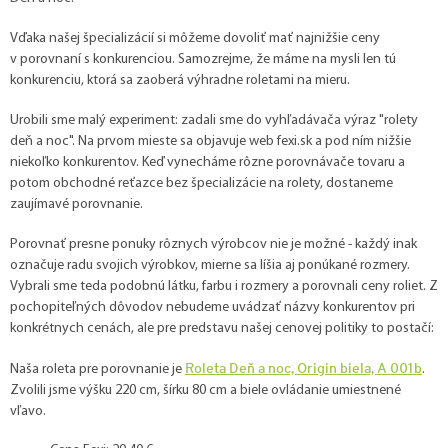
Vďaka našej špecializácií si môžeme dovoliť mať najnižšie ceny
v porovnaní s konkurenciou. Samozrejme, že máme na mysli len tú
konkurenciu, ktorá sa zaoberá výhradne roletami na mieru.
Urobili sme malý experiment: zadali sme do vyhľadávača výraz "rolety
deň a noc". Na prvom mieste sa objavuje web fexi.sk a pod ním nižšie
niekoľko konkurentov. Keď vynecháme rôzne porovnávače tovaru a
potom obchodné reťazce bez špecializácie na rolety, dostaneme
zaujímavé porovnanie.
Porovnať presne ponuky rôznych výrobcov nie je možné - každý inak
označuje radu svojich výrobkov, mierne sa líšia aj ponúkané rozmery.
Vybrali sme teda podobnú látku, farbu i rozmery a porovnali ceny roliet. Z
pochopiteľných dôvodov nebudeme uvádzať názvy konkurentov pri
konkrétnych cenách, ale pre predstavu našej cenovej politiky to postačí:
Roleta Deň a noc, Origin biela, A 001b
Naša roleta pre porovnanie je
.
Zvolili jsme výšku 220 cm, šírku 80 cm a biele ovládanie umiestnené
vľavo.