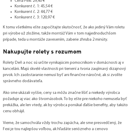
Cena Fexi: 29,40 €
Konkurent č. 1: 45,54 €
Konkurent č. 2: 44,77 €
Konkurent č. 3: 120,97 €
K tomu všetkému ešte započítajte skutočnosť, že ako jediný Vám roletu
pri výrobe už zložíme, takže montáž Vám v tom najjednoduchšom
prípade, teda u montáže zavesením, zaberie zhruba 2 minúty.
Nakupujte rolety s rozumom
Rolety Deň a noc sú určite vynikajúcim pomocníkom v domácnosti aj v
kancelárii. Majú skvelé vlastnosti pri tienení a tvoria zaujímavý dizajnový
prvok. Ich zaobstaranie nemusí byť ani finančne náročné, ak si zvolíte
správneho dodávateľa.
Ako sme ukázali vyššie, ceny sa môžu značne líšiť a niekedy výrobca
požaduje aj viac ako štvornásobok. To by ešte pre niekoho nemusela byť
prekážka, ale len vtedy, ak by výrobca ponúkal ďalšie benefity, aby takúto
cenu obhájil.
Vieme, že samochvála vždy trochu zapácha, ale sme presvedčený, že
Fexi je tou najlepšou voľbou, ak hľadáte seriózneho a cenovo