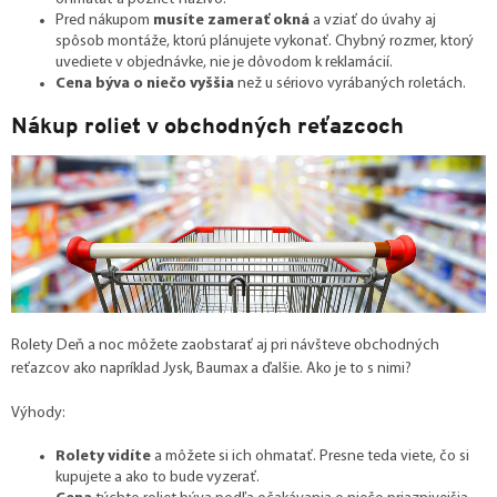
Pred nákupom
musíte zamerať okná
a vziať do úvahy aj
spôsob montáže, ktorú plánujete vykonať. Chybný rozmer, ktorý
uvediete v objednávke, nie je dôvodom k reklamácií.
Cena býva o niečo vyššia
než u sériovo vyrábaných roletách.
Nákup roliet v obchodných reťazcoch
Rolety Deň a noc môžete zaobstarať aj pri návšteve obchodných
reťazcov ako napríklad Jysk, Baumax a ďalšie. Ako je to s nimi?
Výhody:
Rolety vidíte
a môžete si ich ohmatať. Presne teda viete, čo si
kupujete a ako to bude vyzerať.