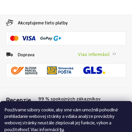
Akceptujeme tieto platby
Viac informácií
Doprava
99 % spokojných zákazníkov
Recenzie
Přesvědčte se sami
Tu
Používame súbory cookie, aby sme vám umožnili pohodlné
prehliadanie webovej stránky a vďaka analýze prevádzky
webovej stránky neustále zlepšovali jej funkcie, výkon a
tu
použiteľnosť.
Viac informácií
.