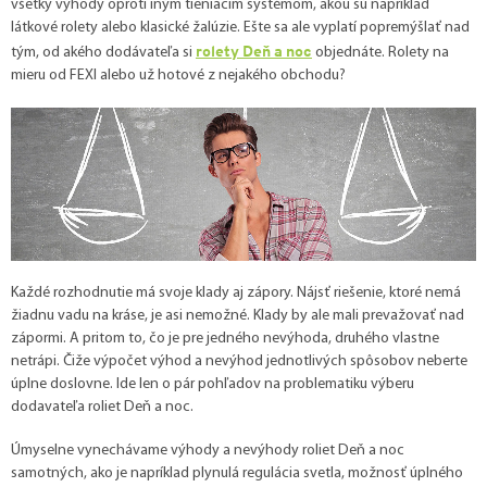
všetky výhody oproti iným tieniacim systémom, akou sú napríklad
látkové rolety alebo klasické žalúzie. Ešte sa ale vyplatí popremýšlať nad
rolety Deň a noc
tým, od akého dodávateľa si
objednáte. Rolety na
mieru od FEXI alebo už hotové z nejakého obchodu?
Každé rozhodnutie má svoje klady aj zápory. Nájsť riešenie, ktoré nemá
žiadnu vadu na kráse, je asi nemožné. Klady by ale mali prevažovať nad
zápormi. A pritom to, čo je pre jedného nevýhoda, druhého vlastne
netrápi. Čiže výpočet výhod a nevýhod jednotlivých spôsobov neberte
úplne doslovne. Ide len o pár pohľadov na problematiku výberu
dodavateľa roliet Deň a noc.
Úmyselne vynechávame výhody a nevýhody roliet Deň a noc
samotných, ako je napríklad plynulá regulácia svetla, možnosť úplného