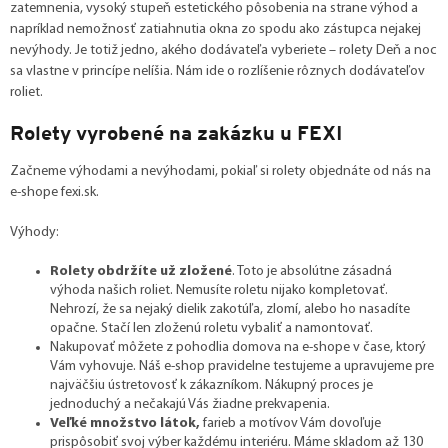
zatemnenia, vysoký stupeň estetického pôsobenia na strane výhod a
napríklad nemožnosť zatiahnutia okna zo spodu ako zástupca nejakej
nevýhody. Je totiž jedno, akého dodávateľa vyberiete – rolety Deň a noc
sa vlastne v princípe nelíšia. Nám ide o rozlíšenie rôznych dodávateľov
roliet.
Rolety vyrobené na zakázku u FEXI
Začneme výhodami a nevýhodami, pokiaľ si rolety objednáte od nás na
e-shope fexi.sk.
Výhody:
Rolety obdržíte už zložené
. Toto je absolútne zásadná
výhoda našich roliet. Nemusíte roletu nijako kompletovať.
Nehrozí, že sa nejaký dielik zakotúľa, zlomí, alebo ho nasadíte
opačne. Stačí len zloženú roletu vybaliť a namontovať.
Nakupovať môžete z pohodlia domova na e-shope v čase, ktorý
Vám vyhovuje. Náš e-shop pravidelne testujeme a upravujeme pre
najväčšiu ústretovosť k zákazníkom. Nákupný proces je
jednoduchý a nečakajú Vás žiadne prekvapenia.
Veľké množstvo látok,
farieb a motívov Vám dovoľuje
prispôsobiť svoj výber každému interiéru. Máme skladom až 130