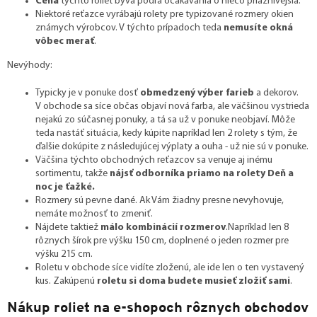
Cena
týchto roliet býva podľa očakávania o niečo priaznivejšia.
Niektoré reťazce vyrábajú rolety pre typizované rozmery okien
známych výrobcov. V týchto prípadoch teda
nemusíte okná
vôbec merať
.
Nevýhody:
Typicky je v ponuke dosť
obmedzený výber farieb
a dekorov.
V obchode sa síce občas objaví nová farba, ale väčšinou vystrieda
nejakú zo súčasnej ponuky, a tá sa už v ponuke neobjaví. Môže
teda nastáť situácia, kedy kúpite napríklad len 2 rolety s tým, že
ďalšie dokúpite z následujúcej výplaty a ouha - už nie sú v ponuke.
Väčšina týchto obchodných reťazcov sa venuje aj inému
sortimentu, takže
nájsť odborníka priamo na rolety Deň a
noc je ťažké.
Rozmery sú pevne dané. Ak Vám žiadny presne nevyhovuje,
nemáte možnosť to zmeniť.
Nájdete taktiež
málo kombinácií rozmerov
.Napríklad len 8
rôznych šírok pre výšku 150 cm, doplnené o jeden rozmer pre
výšku 215 cm.
Roletu v obchode síce vidíte zloženú, ale ide len o ten vystavený
kus. Zakúpenú
roletu si doma budete musieť zložiť sami
.
Nákup roliet na e-shopoch rôznych obchodov