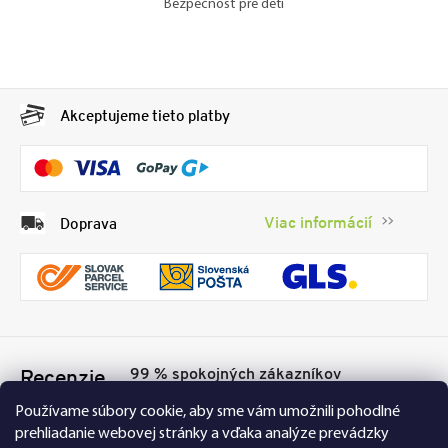
Bezpečnosť pre deti
Akceptujeme tieto platby
Viac informácií
Doprava
99 % spokojných zákazníkov
Recenzie
Přesvědčte se sami
Tu
Používame súbory cookie, aby sme vám umožnili pohodlné
prehliadanie webovej stránky a vďaka analýze prevádzky