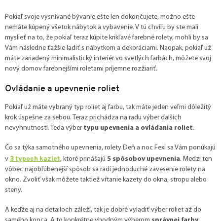
Pokiaľ svoje vysnívané bývanie ešte len dokončujete, možno ešte
nemáte kúpený všetok nábytok a vybavenie. V tú chvíľu by ste mali
myslieť na to, že pokiaľ teraz kúpite krikľavé farebné rolety, mohli by sa
Vám následne ťažšie ladiť s nábytkom a dekoráciami. Naopak, pokiaľ už
máte zariadený minimalistický interiér vo svetlých farbách, môžete svoj
nový domov farebnejšími roletami príjemne rozžiariť.
Ovládanie a upevnenie roliet
Pokiaľ už máte vybraný typ roliet aj farbu, tak máte jeden veľmi dôležitý
krok úspešne za sebou. Teraz prichádza na radu výber ďalších
nevyhnutností. Teda výber
typu upevnenia a ovládania roliet
.
Čo sa týka samotného upevnenia, rolety Deň a noc Fexi sa Vám ponúkajú
3 typoch kaziet
v
, ktoré prinášajú
5 spôsobov upevnenia
. Medzi ten
vôbec najobľúbenejší spôsob sa radí jednoduché zavesenie rolety na
okno. Zvoliť však môžete taktiež vŕtanie kazety do okna, stropu alebo
steny.
A keďže aj na detailoch záleží, tak je dobré vyladiť výber roliet až do
samého konca. A to konkrétne vhodným výberom
správnej farby,