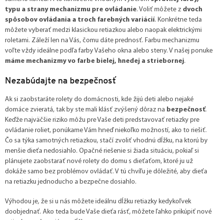
typu a strany mechanizmu pre ovládanie
. Voliť môžete z
dvoch
spôsobov ovládania a troch farebných variácií
. Konkrétne teda
môžete vyberať medzi klasickou retiazkou alebo naopak elektrickými
roletami. Záleží len na Vás, čomu dáte prednosť. Farbu mechanizmu
voľte vždy ideálne podľa farby Vašeho okna alebo steny. V našej ponuke
máme mechanizmy vo farbe bielej, hnedej a striebornej
.
Nezabúdajte na bezpečnosť
Ak si zaobstaráte rolety do domácnosti, kde žijú deti alebo nejaké
domáce zvieratá, tak by ste mali klásť zvýšený dôraz na
bezpečnosť
.
Keďže najväčšie riziko môžu pre Vaše deti predstavovať retiazky pre
ovládanie roliet, ponúkame Vám hneď niekoľko možností, ako to riešiť.
Čo sa týka samotných retiazkou, stačí zvoliť vhodnú dĺžku, na ktorú by
menšie dieťa nedosiahlo. Opačné riešenie si žiada situáciu, pokiaľ si
plánujete zaobstarať nové rolety do domu s dieťaťom, ktoré ju už
dokáže samo bez problémov ovládať. V tú chvíľu je dôležité, aby dieťa
na retiazku jednoducho a bezpečne dosiahlo.
Výhodou je, že si u nás môžete ideálnu dĺžku retiazky kedykoľvek
doobjednať. Ako teda bude Vaše dieťa rásť, môžete ľahko prikúpiť nové