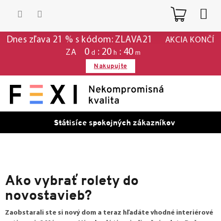
Prejsť
Nákup
na
obsah
košík
Dnes zľava 21 % s kódom: ZLAVA21
AKCIA KONČÍ
0
:
20
:
40
ZA
d
h
m
Nakupujte
Státisíce spokojných zákazníkov
Ako vybrať rolety do
novostavieb?
Zaobstarali ste si nový dom a teraz hľadáte vhodné interiérové