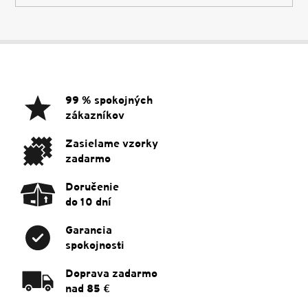
Z
á
p
ä
99 % spokojných
t
zákazníkov
i
e
Zasielame vzorky
zadarmo
Doručenie
do 10 dní
Garancia
spokojnosti
Doprava zadarmo
nad 85 €