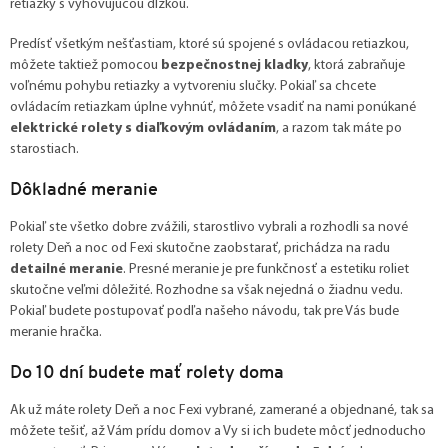
retiazky s vyhovujúcou dĺžkou.
Predísť všetkým nešťastiam, ktoré sú spojené s ovládacou retiazkou,
môžete taktiež pomocou
bezpečnostnej kladky
, ktorá zabraňuje
voľnému pohybu retiazky a vytvoreniu slučky. Pokiaľ sa chcete
ovládacím retiazkam úplne vyhnúť, môžete vsadiť na nami ponúkané
elektrické rolety s diaľkovým ovládaním
, a razom tak máte po
starostiach.
Dôkladné meranie
Pokiaľ ste všetko dobre zvážili, starostlivo vybrali a rozhodli sa nové
rolety Deň a noc od Fexi skutočne zaobstarať, prichádza na radu
detailné meranie
. Presné meranie je pre funkčnosť a estetiku roliet
skutočne veľmi dôležité. Rozhodne sa však nejedná o žiadnu vedu.
Pokiaľ budete postupovať podľa našeho návodu, tak pre Vás bude
meranie hračka.
Do 10 dní budete mať rolety doma
Ak už máte rolety Deň a noc Fexi vybrané, zamerané a objednané, tak sa
môžete tešiť, až Vám prídu domov a Vy si ich budete môcť jednoducho