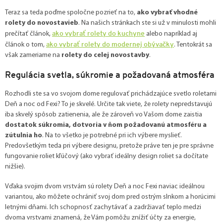
Teraz sa teda poďme spoločne pozrieť na to,
ako vybrať vhodné
rolety do novostavieb
. Na našich stránkach ste si už v minulosti mohli
ako vybrať rolety do kuchyne
prečítať článok,
alebo napríklad aj
ako vybrať rolety do modernej obývačky
článok o tom,
. Tentokrát sa
však zameriame na
rolety do celej novostavby
.
Regulácia svetla, súkromie a požadovaná atmosféra
Rozhodli ste sa vo svojom dome regulovať prichádzajúce svetlo roletami
Deň a noc od Fexi? To je skvelé. Určite tak viete, že rolety nepredstavujú
iba skvelý spôsob zatienenia, ale že zároveň vo Vašom dome zaistia
dostatok súkromia, dotvoria v ňom požadovanú atmosféru a
zútulnia ho
. Na to všetko je potrebné pri ich výbere myslieť.
Predovšetkým teda pri výbere designu, pretože práve ten je pre správne
fungovanie roliet kľúčový (ako vybrať ideálny design roliet sa dočítate
nižšie).
Vďaka svojim dvom vrstvám sú rolety Deň a noc Fexi naviac ideálnou
variantou, ako môžete ochrániť svoj dom pred ostrým slnkom a horúcimi
letnými dňami. Ich schopnosť zachytávať a zadržiavať teplo medzi
dvoma vrstvami znamená, že Vám pomôžu znížiť účty za energie,