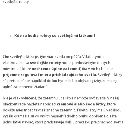
svetlejšie rolety.
Kde sa hodia rolety so svetlejšími látkami?
Čím svetlejšia látka je, tým viac svetla prepúšťa. Vďaka týmto
vlastnostiam sa
svetlejšie rolety
hodia predovšetkým do tých
miestností, ktoré
nechceme úplne zatemniť
, iba v nich chceme
príjemne regulovať mieru prichádzajúceho svetla
. Svetlejšie látky
sú preto ideálne napríklad do kuchyne alebo obývacej izby, kde nie je
úplné zatemnenie žiadané.
Nie je však vylúčené, že zatemňujúca látka nemôže byť svetlá. V našej
blackout rade nájdete napríklad
krémové alebo šedé látky
, ktoré
dokážu miestnosť taktiež značne zatemniť. Takéto látky majú väčšinou
vyššiu gramáž a sú vo vnútri nepriehľadného pruhu doplnené o ešte
jednu látku naviac, ktorá predstavuje ďalšiu prekážku pre priechod svetla.