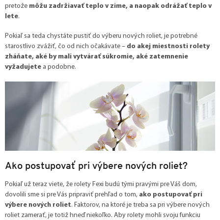
pretože
môžu zadržiavať teplo v zime, a naopak odrážať teplo v
lete
.
Pokiaľ sa teda chystáte pustiť do výberu nových roliet, je potrebné
starostlivo zvážiť, čo od nich očakávate –
do akej miestnosti rolety
zháňate, aké by mali vytvárať súkromie, aké zatemnenie
vyžadujete
a podobne.
Ako postupovať pri výbere nových roliet?
Pokiaľ už teraz viete, že rolety Fexi budú tými pravými pre Váš dom,
dovolili sme si pre Vás pripraviť prehľad o tom,
ako postupovať pri
výbere nových roliet
. Faktorov, na ktoré je treba sa pri výbere nových
roliet zamerať, je totiž hneď niekoľko. Aby rolety mohli svoju funkciu