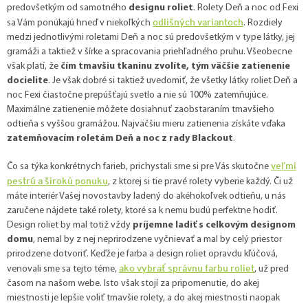
predovšetkým od samotného
designu roliet
. Rolety Deň a noc od Fexi
odlišných variantoch
sa Vám ponúkajú hneď v niekoľkých
. Rozdiely
medzi jednotlivými roletami Deň a noc sú predovšetkým v type látky, jej
gramáži a taktiež v šírke a spracovania priehľadného pruhu. Všeobecne
však platí, že
čím tmavšiu tkaninu zvolíte, tým väčšie zatienenie
docielite
. Je však dobré si taktiež uvedomiť, že všetky látky roliet Deň a
noc Fexi čiastočne prepúšťajú svetlo a nie sú 100% zatemňujúce.
Maximálne zatienenie môžete dosiahnuť zaobstaraním tmavšieho
odtieňa s vyššou gramážou. Najväčšiu mieru zatienenia získáte vďaka
zatemňovacím roletám Deň a noc z rady Blackout
.
veľmi
Čo sa týka konkrétnych farieb, prichystali sme si pre Vás skutočne
pestrú a širokú ponuku
, z ktorej si tie pravé rolety vyberie každý. Či už
máte interiér Vašej novostavby ladený do akéhokoľvek odtieňu, u nás
zaručene nájdete také rolety, ktoré sa k nemu budú perfektne hodiť.
Design roliet by mal totiž vždy
príjemne ladiť s celkovým designom
domu
, nemal by z nej neprirodzene vyčnievať a mal by celý priestor
prirodzene dotvoriť. Keďže je farba a design roliet opravdu kľúčová,
ako vybrať správnu farbu roliet
venovali sme sa tejto téme,
, už pred
časom na našom webe. Isto však stojí za pripomenutie, do akej
miestnosti je lepšie voliť tmavšie rolety, a do akej miestnosti naopak