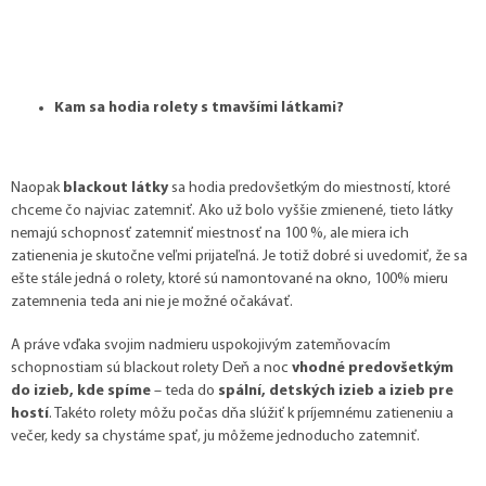
Kam sa hodia rolety s tmavšími látkami?
Naopak
blackout látky
sa hodia predovšetkým do miestností, ktoré
chceme čo najviac zatemniť. Ako už bolo vyššie zmienené, tieto látky
nemajú schopnosť zatemniť miestnosť na 100 %, ale miera ich
zatienenia je skutočne veľmi prijateľná. Je totiž dobré si uvedomiť, že sa
ešte stále jedná o rolety, ktoré sú namontované na okno, 100% mieru
zatemnenia teda ani nie je možné očakávať.
A práve vďaka svojim nadmieru uspokojivým zatemňovacím
schopnostiam sú
blackout rolety Deň a noc
vhodné predovšetkým
do izieb, kde spíme
– teda do
spální, detských izieb a izieb pre
hostí
. Takéto rolety môžu počas dňa slúžiť k príjemnému zatieneniu a
večer, kedy sa chystáme spať, ju môžeme jednoducho zatemniť.