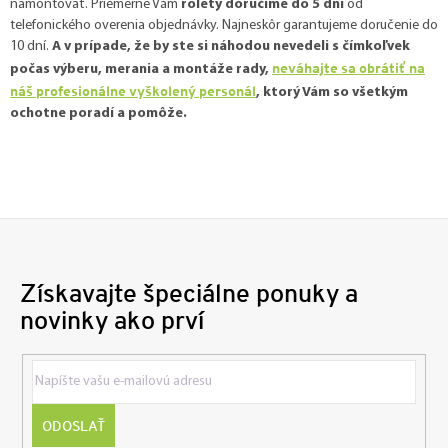
namontovať. Priemerne Vám
rolety doručíme do 5 dní
od
telefonického overenia objednávky. Najneskôr garantujeme doručenie do
10 dní.
A v prípade, že by ste si náhodou nevedeli s čímkoľvek
neváhajte sa obrátiť na
počas výberu, merania a montáže rady,
náš profesionálne vyškolený personál
, ktorý Vám so všetkým
ochotne poradí a pomôže.
Získavajte špeciálne ponuky a
novinky ako prví
ODOSLAŤ