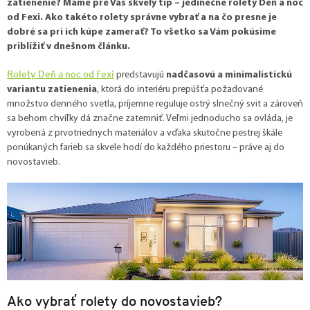
zatienenie? Máme pre Vás skvelý tip – jedinečné rolety Deň a noc
od Fexi. Ako takéto rolety správne vybrať a na čo presne je
dobré sa pri ich kúpe zamerať? To všetko sa Vám pokúsime
priblížiť v dnešnom článku.
Rolety Deň a noc od Fexi
predstavujú
nadčasovú a minimalistickú
variantu zatienenia
, ktorá do interiéru prepúšťa požadované
množstvo denného svetla, príjemne reguluje ostrý slnečný svit a zároveň
sa behom chvíľky dá značne zatemniť. Veľmi jednoducho sa ovláda, je
vyrobená z prvotriednych materiálov a vďaka skutočne pestrej škále
ponúkaných farieb sa skvele hodí do každého priestoru – práve aj do
novostavieb.
Ako vybrať rolety do novostavieb?