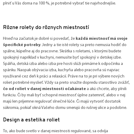
plniť u Vás doma na 100 %, je potrebné vybrať tie najvhodnejšie.
Rôzne rolety do rôznych miestností
Hneď na začiatok je dobré si povedať, že
každá miestnosť má svoje
špecifické potreby
. Jedny a tie isté rolety sa preto nemusia hodiť do
spálne, kúpeľne aj do pracovne. Skrátka s roletami, s ktorými budete
spokojný napríklad v kuchyni, nemusíte byť spokojný v detskej izbe.
Spálňa, detská izba alebo izba pre hosti slúži primárne k odpočinku a
spánku. Naopak obývacia izba, kuchyňa alebo pracovňa sú najviac
využívané cez deň k práci a relaxácií. Práve na to je pri výbere nových
roliet potrebné myslieť. Vždy sa preto snažte dopredu starostlivo zvážiť,
čo od roliet v danej miestnosti očakávate
a akú chcete, aby plnili
funkciu. Či by mali byť schopné miestnosť úplne zatemniť, alebo v nej
majú len príjemne regulovať slnečné lúče. Či majú vytvoriť dostatok
súkromia, pokiaľ okná Vašeho domu smerujú do rušnej ulice a podobne.
Design a estetika roliet
To, ako bude svetlo v danej miestnosti regulované, sa odvíja