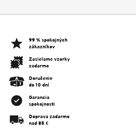
Z
á
p
ä
99 % spokojných
t
zákazníkov
i
e
Zasielame vzorky
zadarmo
Doručenie
do 10 dní
Garancia
spokojnosti
Doprava zadarmo
nad 85 €