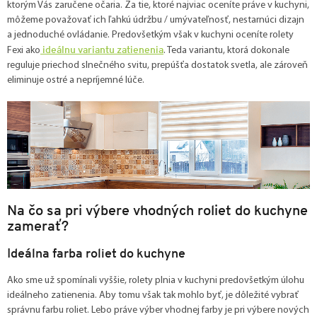
ktorým Vás zaručene očaria. Za tie, ktoré najviac oceníte práve v kuchyni,
môžeme považovať ich ľahkú údržbu / umývateľnosť, nestarnúci dizajn
a jednoduché ovládanie. Predovšetkým však v kuchyni oceníte rolety
ideálnu variantu zatienenia
Fexi ako
. Teda variantu, ktorá dokonale
reguluje priechod slnečného svitu, prepúšťa dostatok svetla, ale zároveň
eliminuje ostré a nepríjemné lúče.
Na čo sa pri výbere vhodných roliet do kuchyne
zamerať?
Ideálna farba roliet do kuchyne
Ako sme už spomínali vyššie, rolety plnia v kuchyni predovšetkým úlohu
ideálneho zatienenia. Aby tomu však tak mohlo byť, je dôležité vybrať
správnu farbu roliet. Lebo práve výber vhodnej farby je pri výbere nových