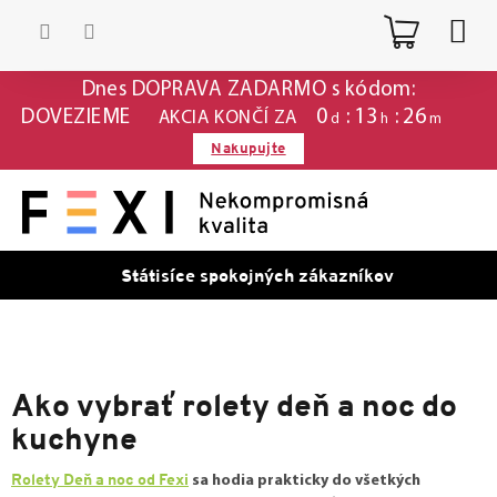
Prejsť
Nákup
na
obsah
košík
Dnes DOPRAVA ZADARMO s kódom:
0
13
26
DOVEZIEME
AKCIA KONČÍ ZA
d
h
m
Nakupujte
Státisíce spokojných zákazníkov
Ako vybrať rolety deň a noc do
kuchyne
Rolety Deň a noc od Fexi
sa hodia prakticky do všetkých