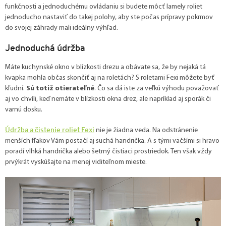
funkčnosti a jednoduchému ovládaniu si budete môcť lamely roliet
jednoducho nastaviť do takej polohy, aby ste počas prípravy pokrmov
do svojej záhrady mali ideálny výhľad.
Jednoduchá údržba
Máte kuchynské okno v blízkosti drezu a obávate sa, že by nejaká tá
kvapka mohla občas skončiť aj na roletách? S roletami Fexi môžete byť
kľudní.
Sú totiž otierateľné
. Čo sa dá iste za veľkú výhodu považovať
aj vo chvíli, keď nemáte v blízkosti okna drez, ale napríklad aj sporák či
varnú dosku.
Údržba a čistenie roliet Fexi
nie je žiadna veda. Na odstránenie
menších fľakov Vám postačí aj suchá handrička. A s tými väčšími si hravo
poradí vlhká handrička alebo šetrný čistiaci prostriedok. Ten však vždy
prvýkrát vyskúšajte na menej viditeľnom mieste.