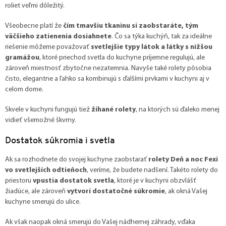
roliet veľmi dôležitý.
Všeobecne platí že
čím tmavšiu tkaninu si zaobstaráte, tým
väčšieho zatienenia dosiahnete
. Čo sa týka kuchýň, tak za ideálne
riešenie môžeme považovať
svetlejšie typy látok a látky s nižšou
gramážou
, ktoré priechod svetla do kuchyne príjemne regulujú, ale
zároveň miestnosť zbytočne nezatemnia. Navyše také rolety pôsobia
čisto, elegantne a ľahko sa kombinujú s ďalšími prvkami v kuchyni aj v
celom dome.
Skvele v kuchyni fungujú tiež
žíhané rolety
, na ktorých sú ďaleko menej
vidieť všemožné škvrny.
Dostatok súkromia i svetla
Ak sa rozhodnete do svojej kuchyne zaobstarať
rolety Deň a noc Fexi
vo svetlejších odtieňoch
, veríme, že budete nadšení. Takéto rolety do
priestoru
vpustia dostatok svetla
, ktoré je v kuchyni obzvlášť
žiadúce, ale zároveň
vytvorí dostatočné súkromie
, ak okná Vašej
kuchyne smerujú do ulice.
Ak však naopak okná smerujú do Vašej nádhernej záhrady, vďaka