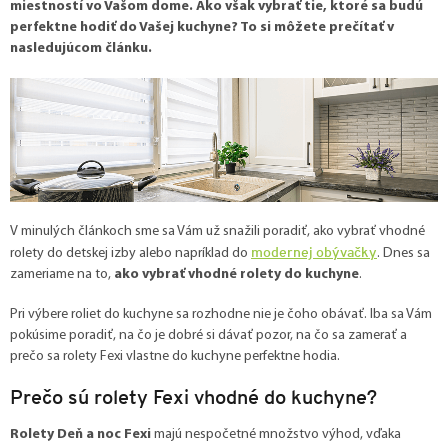
miestností vo Vašom dome. Ako však vybrať tie, ktoré sa budú
perfektne hodiť do Vašej kuchyne? To si môžete prečítať v
nasledujúcom článku.
V minulých článkoch sme sa Vám už snažili poradiť, ako vybrať vhodné
modernej obývačky
rolety do
detskej izby
alebo napríklad do
. Dnes sa
zameriame na to,
ako vybrať vhodné rolety do kuchyne
.
Pri výbere roliet do kuchyne sa rozhodne nie je čoho obávať. Iba sa Vám
pokúsime poradiť, na čo je dobré si dávať pozor, na čo sa zamerať a
prečo sa rolety Fexi vlastne do kuchyne perfektne hodia.
Prečo sú rolety Fexi vhodné do kuchyne?
Rolety Deň a noc Fexi
majú nespočetné množstvo výhod, vďaka