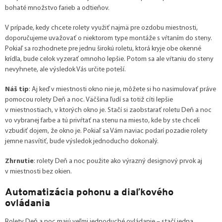
bohaté množstvo farieb a odtieňov.
V prípade, kedy chcete rolety využiť najmä pre ozdobu miestnosti,
doporučujeme uvažovať o niektorom type montáže s vŕtaním do steny.
Pokiaľ sa rozhodnete pre jednu širokú roletu, ktorá kryje obe okenné
krídla, bude celok vyzerať omnoho lepšie. Potom sa ale vŕtaniu do steny
nevyhnete, ale výsledok Vás určite poteší.
Náš tip
: Aj keď v miestnosti okno nie je, môžete si ho nasimulovať práve
pomocou rolety Deň a noc. Väčšina ľudí sa totiž cíti lepšie
v miestnostiach, v ktorých okno je. Stačí si zaobstarať roletu Deň a noc
vo vybranej farbe a tú privŕtať na stenu na miesto, kde by ste chceli
vzbudiť dojem, že okno je. Pokiaľ sa Vám naviac podarí pozadie rolety
jemne nasvítiť, bude výsledok jednoducho dokonalý.
Zhrnutie
: rolety Deň a noc použite ako výrazný designový prvok aj
v miestnosti bez okien.
Automatizácia pohonu a diaľkového
ovládania
Rolety Deň a noc majú veľmi jednoduché ovládanie – stačí jedna