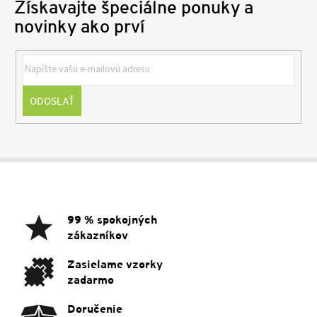
Získavajte špeciálne ponuky a
novinky ako prví
ODOSLAŤ
Z
á
p
ä
99 % spokojných
t
zákazníkov
i
e
Zasielame vzorky
zadarmo
Doručenie