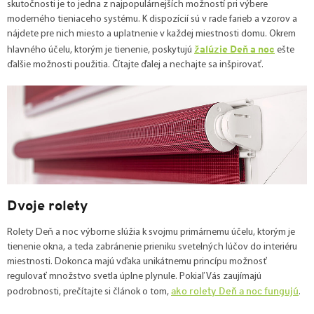
skutočnosti je to jedna z najpopulárnejších možností pri výbere
moderného tieniaceho systému. K dispozícií sú v rade farieb a vzorov a
nájdete pre nich miesto a uplatnenie v každej miestnosti domu. Okrem
žalúzie Deň a noc
hlavného účelu, ktorým je tienenie, poskytujú
ešte
ďalšie možnosti použitia. Čítajte ďalej a nechajte sa inšpirovať.
Dvoje rolety
Rolety Deň a noc výborne slúžia k svojmu primárnemu účelu, ktorým je
tienenie okna, a teda zabránenie prieniku svetelných lúčov do interiéru
miestnosti. Dokonca majú vďaka unikátnemu princípu možnosť
regulovať množstvo svetla úplne plynule. Pokiaľ Vás zaujímajú
ako rolety Deň a noc fungujú
podrobnosti, prečítajte si článok o tom,
.