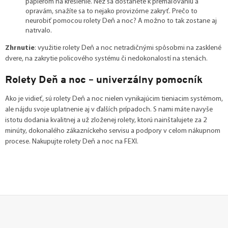
papierom na kreslenie. Než sa dostanete k premaľovaniu a
opravám, snažíte sa to nejako provizórne zakryť. Prečo to
neurobiť pomocou rolety Deň a noc? A možno to tak zostane aj
natrvalo.
Zhrnutie
: využitie rolety Deň a noc netradičnými spôsobmi na zasklené
dvere, na zakrytie policového systému či nedokonalostí na stenách.
Rolety Deň a noc – univerzálny pomocník
Ako je vidieť, sú rolety Deň a noc nielen vynikajúcim tieniacim systémom,
ale nájdu svoje uplatnenie aj v ďalších prípadoch. S nami máte navyše
istotu dodania kvalitnej a už zloženej rolety, ktorú nainštalujete za 2
minúty, dokonalého zákazníckeho servisu a podpory v celom nákupnom
procese. Nakupujte rolety Deň a noc na FEXI.