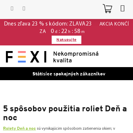
Prejsť
Nákup
na
obsah
košík
Dnes zľava 23 % s kódom: ZLAVA23
AKCIA KONČÍ
0
:
22
:
58
ZA
d
h
m
Nakupujte
Státisíce spokojných zákazníkov
5 spôsobov použitia roliet Deň a
noc
Rolety Deň a noc
sú vynikajúcim spôsobom zatienenia okien; v