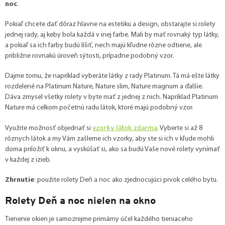
noc
.
Pokiaľ chcete dať dôraz hlavne na estetiku a design, obstarajte si rolety
jednej rady, aj keby bola každá v inej farbe. Mali by mať rovnaký typ látky,
a pokiaľ sa ich farby budú líšiť, nech majú kľudne rôzne odtiene, ale
približne rovnakú úroveň sýtosti, prípadne podobný vzor.
Dajme tomu, že napríklad vyberáte látky z rady Platinum. Tá má ešte látky
rozdelené na Platinum Nature, Nature slim, Nature magnum a ďalšie.
Dáva zmysel všetky rolety v byte mať z jednej z nich. Napríklad Platinum
Nature má celkom početnú radu látok, ktoré majú podobný vzor.
vzorky látok zdarma
Využite možnosť objednať si
. Vyberte si až 8
rôznych látok a my Vám zašleme ich vzorky, aby ste si ich v kľude mohli
doma priložiť k oknu, a vyskúšať si, ako sa budú Vaše nové rolety vynímať
v každej z izieb.
Zhrnutie
: použite rolety Deň a noc ako zjednocujúci prvok celého bytu.
Rolety Deň a noc nielen na okno
Tienenie okien je samozrejme primárny účel každého tieniaceho