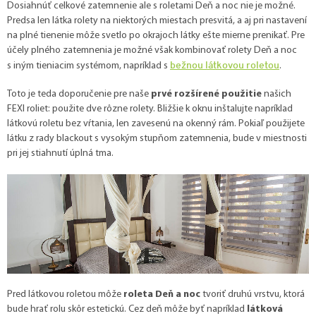
Dosiahnúť celkové zatemnenie ale s roletami Deň a noc nie je možné.
Predsa len látka rolety na niektorých miestach presvitá, a aj pri nastavení
na plné tienenie môže svetlo po okrajoch látky ešte mierne prenikať. Pre
účely plného zatemnenia je možné však kombinovať rolety Deň a noc
bežnou látkovou roletou
s iným tieniacim systémom, napríklad s
.
Toto je teda doporučenie pre naše
prvé rozšírené použitie
našich
FEXI roliet: použite dve rôzne rolety. Bližšie k oknu inštalujte napríklad
látkovú roletu bez vŕtania, len zavesenú na okenný rám. Pokiaľ použijete
látku z rady blackout s vysokým stupňom zatemnenia, bude v miestnosti
pri jej stiahnutí úplná tma.
Pred látkovou roletou môže
roleta Deň a noc
tvoriť druhú vrstvu, ktorá
bude hrať rolu skôr estetickú. Cez deň môže byť napríklad
látková