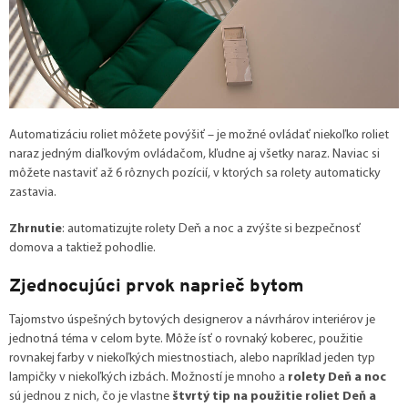
Automatizáciu roliet môžete povýšiť – je možné ovládať niekoľko roliet
naraz jedným diaľkovým ovládačom, kľudne aj všetky naraz. Naviac si
môžete nastaviť až 6 rôznych pozícií, v ktorých sa rolety automaticky
zastavia.
Zhrnutie
: automatizujte rolety Deň a noc a zvýšte si bezpečnosť
domova a taktiež pohodlie.
Zjednocujúci prvok naprieč bytom
Tajomstvo úspešných bytových designerov a návrhárov interiérov je
jednotná téma v celom byte. Môže ísť o rovnaký koberec, použitie
rovnakej farby v niekoľkých miestnostiach, alebo napríklad jeden typ
lampičky v niekoľkých izbách. Možností je mnoho a
rolety Deň a noc
sú jednou z nich, čo je vlastne
štvrtý tip na použitie roliet Deň a