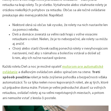
retiazka na kraji rolety. To je všetko. Vytiahnutie alebo stiahnutie rolety je
otázkou niekoľkých pohybov za retiazku. Občas sa ale ručné ovládanie
preukazuje ako menej praktické. Napríklad:
Niektoré okná sú občas tak vysoko, že rolety na nich nastavíte len
za pomoci rebríku.
Deti a domáce zvieratá sa veľmi radi hrajú s voľne visiacimi
retiazkami u roliet. Nielen, že je to nebezpečné, ale rolety sa môžu
aj zničiť.
Chorý alebo starší človek radšej ponechá rolety v nevyhovujúcom
nastavení, než aby s námahou a bolesťou vstával a došiel až
k nim, aby ich ručne nastavil správne.
motorom pre automatické
Každú roletu Deň a noc je možné opatriť
ovládanie
a diaľkovým ovládačom alebo spínačom na stene.
Tretí
spôsob použitia
roliet je teda zvýšenie pohodlia a bezpečnosti vďaka
automatizácií. To sa týka nielen novo kupovaných roliet, ale aj tých, ktoré
už prípadne doma máte. Potom je veľmi jednoduché zbaviť sa voľných
retiazkou, ovládať rolety aj na veľmi neprístupných miestach, a pritom
ani nemusíte vstať z kresla či postele.