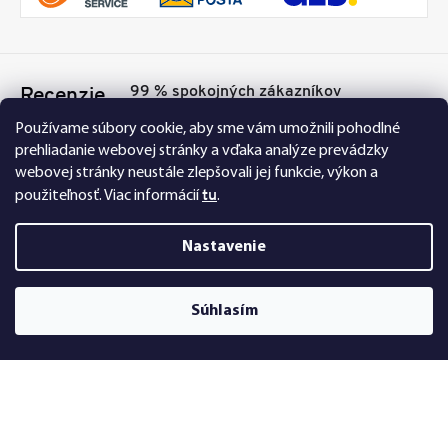
99 % spokojných zákazníkov
Recenzie
Přesvědčte se sami
Tu
Používame súbory cookie, aby sme vám umožnili pohodlné
prehliadanie webovej stránky a vďaka analýze prevádzky
webovej stránky neustále zlepšovali jej funkcie, výkon a
tu
použiteľnosť.
Viac informácií
.
Nastavenie
Nakupujte na FEXI bezpečne a bez obáv. Vďaka
Súhlasím
HTTPS protokolu sú vaše citlivé dáta úplne v
bezpečí, všetky informácie medzi prehliadačom a
serverom sa prenášajú v zašifrovanej podobe.