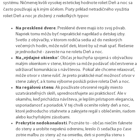
systému. Ničmenej kvôli vysokej estetickej hodnote roliet Deň a noc sa
často používajú aj k iným účelom. Piaty príklad netradičného využitia
roliet Deň a noc je zložený z niekoľkých typov:
Na presklené dvere
. Presklené dvere majú isto svoj pôvab.
Napriek tomu môžu byť nepraktické napríklad u detskej izby.
Svetlo z obývačky, v ktorom rodičia sedia až do neskorých
večerných hodín, môže rušiť deti, ktoré by už mali spať. Riešenie
je jednoduché - zaveste na ne roletu Deň a noc.
Na „výdajné okienko
“. Občas je kuchyňa spojená s obývačkou
malým okienkom v stene, ktorým sa môže podávať občerstvenie a
udržiavať komunikácia s návštevou. Pokiaľ ale chceme relaxovať,
môže otvor v stene rušiť. Je preto praktické mať možnosť otvor v
stene zakryť, a k tomu výborne poslúži práve roleta Deň a noc.
Na regálovú stenu
. Ak používate otvorené regály miesto
uzatvárateľných skríň, uprednostňujete asi praktickosť. Ale v
okamihu, keď prichádza návšteva, je lepším prístupom elegancia,
usporiadanosť a poriadok. V tej chvíli oceníte rolety deň a noc,
ktoré jednoducho stiahnete a zakryjete regál s oblečením, riadom
alebo kuchyňskými zásobami.
Prekrytie nedokonalostí
. Poznáte to - občas niečím ťuknete
do steny a urobíte nepeknú odreninu, kreslo či sedačka po čase
zotrie maľbu zo steny až na omietku, deti si pomýlia stenu s