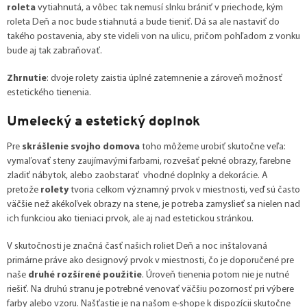
roleta
vytiahnutá, a vôbec tak nemusí slnku brániť v priechode, kým
roleta Deň a noc bude stiahnutá a bude tieniť. Dá sa ale nastaviť do
takého postavenia, aby ste videli von na ulicu, pričom pohľadom z vonku
bude aj tak zabraňovať.
Zhrnutie
: dvoje rolety zaistia úplné zatemnenie a zároveň možnosť
estetického tienenia.
Umelecký a estetický doplnok
Pre
skrášlenie svojho domova
toho môžeme urobiť skutočne veľa:
vymaľovať steny zaujímavými farbami, rozvešať pekné obrazy, farebne
zladiť nábytok, alebo zaobstarať vhodné doplnky a dekorácie. A
pretože
rolety
tvoria celkom významný prvok v miestnosti, veď sú často
väčšie než akékoľvek obrazy na stene, je potreba zamyslieť sa nielen nad
ich funkciou ako tieniaci prvok, ale aj nad estetickou stránkou.
V skutočnosti je značná časť našich roliet Deň a noc inštalovaná
primárne práve ako designový prvok v miestnosti, čo je doporučené pre
naše
druhé rozšírené použitie
. Úroveň tienenia potom nie je nutné
riešiť. Na druhú stranu je potrebné venovať väčšiu pozornosť pri výbere
farby alebo vzoru. Našťastie je na našom e-shope k dispozícii skutočne