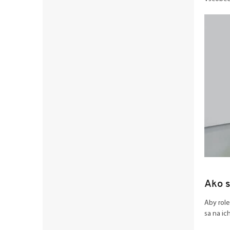
Ako s
Aby role
sa na ic