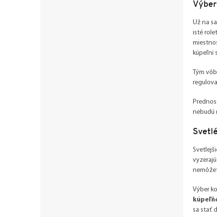
Výber
Už na sa
isté rol
miestnos
kúpeľni
Tým vôbe
regulova
Prednosť
nebudú n
Svetlé
Svetlejš
vyzerajú
nemôžet
Výber ko
kúpeľňo
sa stať 