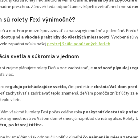
zor, aj keď sú rolety Fexi skutočne veľmi kvalitné,
nemali by sa zbytočne 
iadne preschnú. Zároveň teda odporúčame v kúpeľni vetrať, nech nie sú
ne
 sú rolety Fexi výnimočné?
eň a noc Fexi je možné považovať za naozaj výnimočné a jedinečné. Prečo
dostupné a vhodné prakticky do všetkých miestností.
Vyrobené sú vý
pestrej škále ponúkaných farieb
vele zapadnú vďaka našej
.
ácia svetla a súkromia v jednom
o si zrejme plánujete rolety Deň a noc zaobstarať, je
možnosť plynulej regu
ľa viac.
exi
regulujú prichádzajúce svetlo,
čím perfektne
chránia Váš dom pred
ť zachytávať a zadržiavať teplo znamená, že Vám pomôžu znížiť účty za en
teplo v lete.
 Vám však môžu rolety Fexi počas celého roka
poskytnúť dostatok poža
ek inej miestnosti vo Vašom dome) smerujú napríklad do rušnej ulice. Rolety t
ru, po ktorej túžite.
e by sme Vám však odporučili voliť v kúpeľni
čo najmenšiu mieru zatem