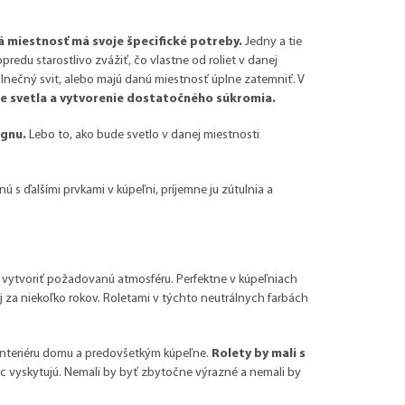
 miestnosť má svoje špecifické potreby.
Jedny a tie
predu starostlivo zvážiť, čo vlastne od roliet v danej
 slnečný svit, alebo majú danú miestnosť úplne zatemniť. V
ie svetla a vytvorenie dostatočného súkromia.
gnu.
Lebo to, ako bude svetlo v danej miestnosti
nú s ďalšími prvkami v kúpeľni, príjemne ju zútulnia a
i vytvoriť požadovanú atmosféru. Perfektne v kúpeľniach
j za niekoľko rokov. Roletami v týchto neutrálnych farbách
 interiéru domu a predovšetkým kúpeľne.
Rolety by mali s
viac vyskytujú. Nemali by byť zbytočne výrazné a nemali by