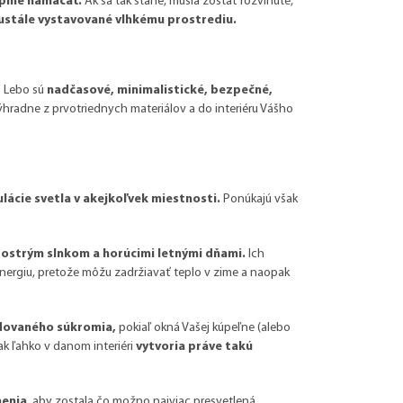
úplne namáčať.
Ak sa tak stane, musia zostať rozvinuté,
ustále vystavované vlhkému prostrediu.
? Lebo sú
nadčasové, minimalistické, bezpečné,
hradne z prvotriednych materiálov a do interiéru Vášho
lácie svetla v akejkoľvek miestnosti.
Ponúkajú však
 ostrým slnkom a horúcimi letnými dňami.
Ich
ergiu, pretože môžu zadržiavať teplo v zime a naopak
dovaného súkromia,
pokiaľ okná Vašej kúpeľne (alebo
ak ľahko v danom interiéri
vytvoria práve takú
nenia
, aby zostala čo možno najviac presvetlená.