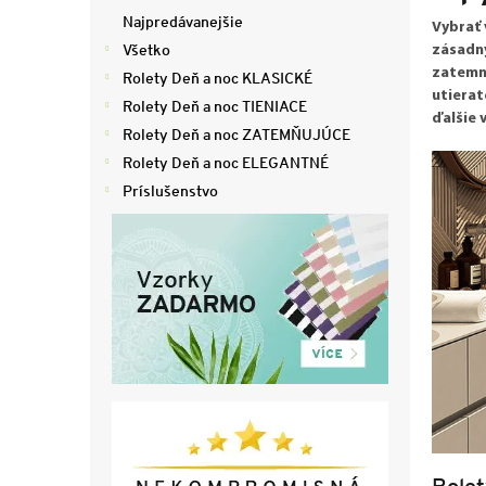
ý
Najpredávanejšie
Vybrať 
p
Všetko
zásadný
a
zatemni
Rolety Deň a noc KLASICKÉ
n
utierat
e
Rolety Deň a noc TIENIACE
ďalšie 
l
Rolety Deň a noc ZATEMŇUJÚCE
Rolety Deň a noc ELEGANTNÉ
Príslušenstvo
Rolet