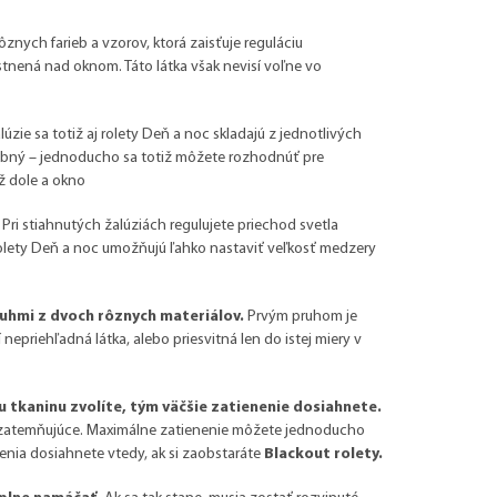
rôznych farieb a vzorov, ktorá zaisťuje reguláciu
estnená nad oknom. Táto látka však nevisí voľne vo
zie sa totiž aj rolety Deň a noc skladajú z jednotlivých
dobný – jednoducho sa totiž môžete rozhodnúť pre
až dole a okno
 Pri stiahnutých žalúziách regulujete priechod svetla
 rolety Deň a noc umožňujú ľahko nastaviť veľkosť medzery
uhmi z dvoch rôznych materiálov.
Prvým pruhom je
nepriehľadná látka, alebo priesvitná len do istej miery v
u tkaninu zvolíte, tým väčšie zatienenie dosiahnete.
00% zatemňujúce. Maximálne zatienenie môžete jednoducho
nia dosiahnete vtedy, ak si zaobstaráte
Blackout rolety.