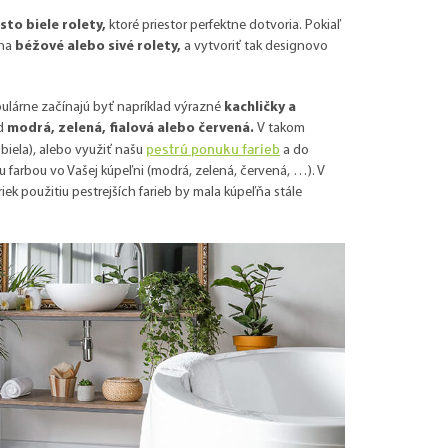
isto biele rolety,
ktoré priestor perfektne dotvoria. Pokiaľ
 na
béžové alebo sivé rolety,
a vytvoriť tak designovo
pulárne začínajú byť napríklad výrazné
kachličky a
ad
modrá, zelená, fialová alebo červená.
V takom
pestrú ponuku farieb
biela), alebo využiť našu
a do
ou farbou vo Vašej kúpeľni (modrá, zelená, červená, …). V
riek použitiu pestrejších farieb by mala kúpeľňa stále