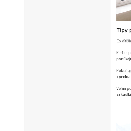
Tipy 
Čo ďalši
Keď sa p
ponúkajú
Pokiaľ a
sprchu a
Veľmi p
zrkadl