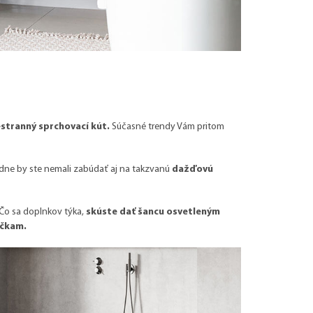
estranný sprchovací kút.
Súčasné trendy Vám pritom
odne by ste nemali zabúdať aj na takzvanú
dažďovú
Čo sa doplnkov týka,
skúste dať šancu osvetleným
ečkam.