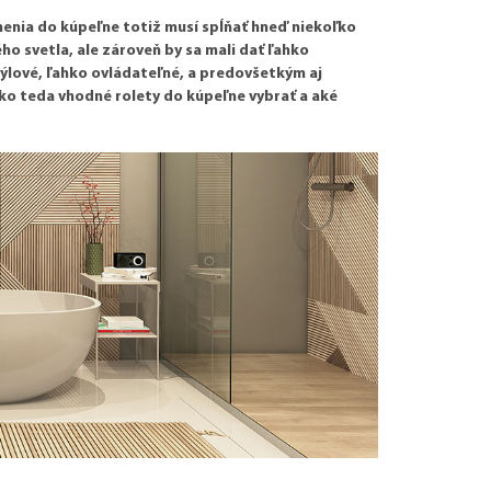
nenia do kúpeľne totiž musí spĺňať hneď niekoľko
o svetla, ale zároveň by sa mali dať ľahko
týlové, ľahko ovládateľné, a predovšetkým aj
Ako teda vhodné rolety do kúpeľne vybrať a aké