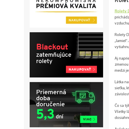
Rolety 
prichádz
vzduchu
Rolety D
„lamiel“
vytiahnu
Aj napri
zmenou u
medzi je
Látka na
sieťka, 
závislos
Čo sa tý
Všetky l
dosiahnu