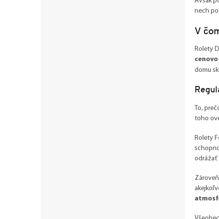
Avšak po
nech por
V čom
Rolety D
cenovo 
domu sk
Regul
To, preč
toho ove
Rolety F
schopnos
odrážať 
Zároveň
akejkoľv
atmosfé
Všeobecn