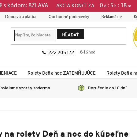
0
5
18
 € s kódom: 8ZLAVA
AKCIA KONČÍ ZA
d
h
m
Doprava a platba
Obchodné podmienky
Reklamácie
K
HĽADAŤ
222 205 172
8-16 hod
TIENIACE
Rolety Deň a noc ZATEMŇUJÚCE
Rolety Deň a
asielame vzorky zadarmo
Doručenie do 10 dní
y na rolety Deň a noc do kúpeľne