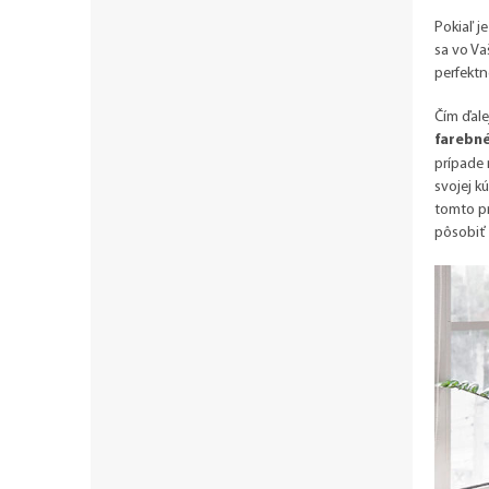
Pokiaľ j
sa vo Va
perfektn
Čím ďale
farebné
prípade 
svojej k
tomto pr
pôsobiť