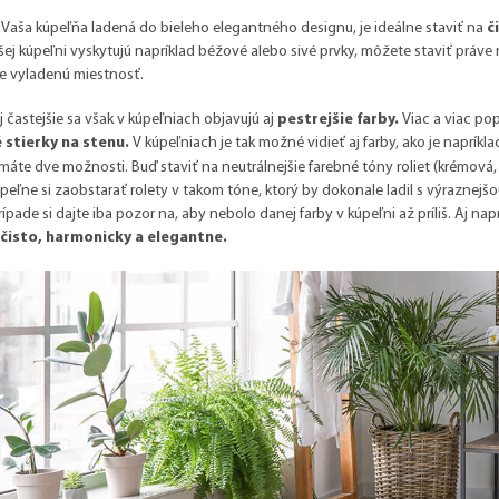
e Vaša kúpeľňa ladená do bieleho elegantného designu, je ideálne staviť na
č
šej kúpeľni vyskytujú napríklad béžové alebo sivé prvky, môžete staviť práve
e vyladenú miestnosť.
j častejšie sa však v kúpeľniach objavujú aj
pestrejšie farby.
Viac a viac po
 stierky na stenu.
V kúpeľniach je tak možné vidieť aj farby, ako je napríkl
máte dve možnosti. Buď staviť na neutrálnejšie farebné tóny roliet (krémová, 
úpeľne si zaobstarať rolety v takom tóne, ktorý by dokonale ladil s výraznejš
ípade si dajte iba pozor na, aby nebolo danej farby v kúpeľni až príliš. Aj nap
čisto, harmonicky a elegantne.