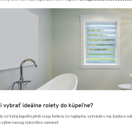
i vybrať ideálne rolety do kúpeľne?
ty vo Vašej kúpeľni plnili svoju funkciu čo najlepšie, vytvárali v nej žiadúce s
h výber naozaj starostlivo zamerať.