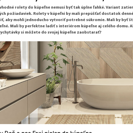
vhodné rolety do kúpeľne nemusí byť tak úplne ľahké. Variant zatie
ch požiadaviek. Rolety v kúpeľni by mali prepúšťať dostatok dennéh
ť, aby mohli jednoducho vytvoriť potrebné súkromie. Mali by byť š
eľné. Mali by perfektne ladiť s interiérom kúpeľne aj celého domu. 
vychytávky si môžete do svojej kúpeľne zaobstarať?
y Deň a noc Fexi nielen do kúpeľne