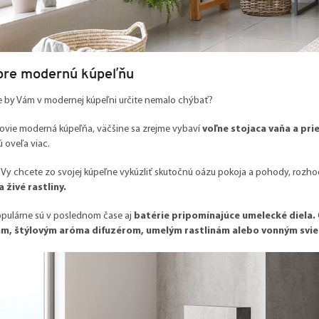
pre modernú kúpeľňu
e by Vám v modernej kúpeľni určite nemalo chýbať?
ovie moderná kúpeľňa, väčšine sa zrejme vybaví
voľne stojaca vaňa a pri
 oveľa viac.
j Vy chcete zo svojej kúpeľne vykúzliť skutočnú oázu pokoja a pohody, rozh
 živé rastliny.
opulárne sú v poslednom čase aj
batérie pripomínajúce umelecké diela.
ám, štýlovým aróma difuzérom, umelým rastlinám alebo vonným svi