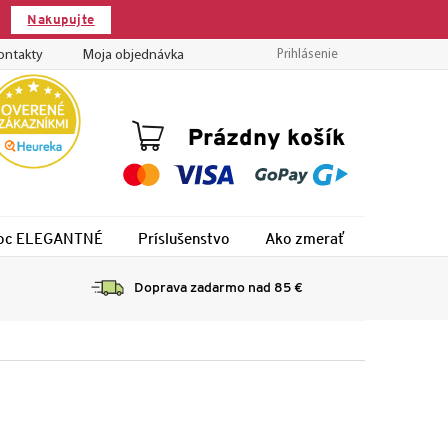
Nakupujte
ontakty
Moja objednávka
Prihlásenie
Nákupný
Prázdny košík
košík
 noc ELEGANTNÉ
Príslušenstvo
Ako zmerať
Montáž
Doprava zadarmo nad 85 €