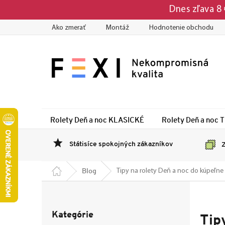
Prejsť
Dnes zľava 8
na
obsah
Ako zmerať
Montáž
Hodnotenie obchodu
Rolety Deň a noc KLASICKÉ
Rolety Deň a noc 
Státisíce spokojných zákazníkov
Z
Domov
Blog
Tipy na rolety Deň a noc do kúpeľne
B
o
Preskočiť
č
Kategórie
kategórie
Tip
n