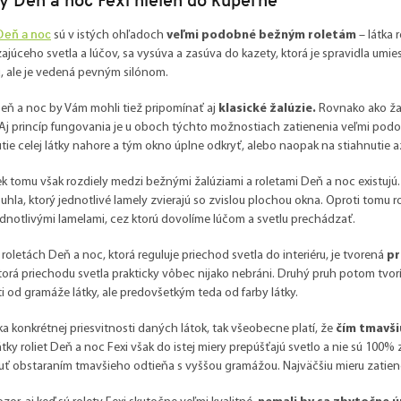
Deň a noc
sú v istých ohľadoch
veľmi podobné bežným roletám
– látka 
ajúceho svetla a lúčov, sa vysúva a zasúva do kazety, ktorá je spravidla umi
, ale je vedená pevným silónom.
eň a noc by Vám mohli tiež pripomínať aj
klasické žalúzie.
Rovnako ako žalú
. Aj princíp fungovania je u oboch týchto možnostiach zatienenia veľmi po
tie celej látky nahore a tým okno úplne odkryť, alebo naopak na stiahnutie 
ek tomu však rozdiely medzi bežnými žalúziami a roletami Deň a noc existujú.
hla, ktorý jednotlivé lamely zvierajú so zvislou plochou okna. Oproti tomu
dnotlivými lamelami, cez ktorú dovolíme lúčom a svetlu prechádzať.
 roletách Deň a noc, ktorá reguluje priechod svetla do interiéru, je tvorená
pr
ktorá priechodu svetla prakticky vôbec nijako nebráni. Druhý pruh potom tvorí 
ti od gramáže látky, ale predovšetkým teda od farby látky.
ka konkrétnej priesvitnosti daných látok, tak všeobecne platí, že
čím tmavši
átky roliet Deň a noc Fexi však do istej miery prepúšťajú svetlo a nie sú 1
ť obstaraním tmavšieho odtieňa s vyššou gramážou. Najväčšiu mieru zatiene