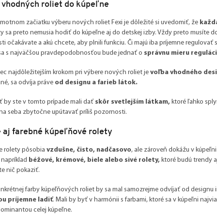
 vhodných roliet do kúpeľne
motnom začiatku výberu nových roliet Fexi je dôležité si uvedomiť, že
každá
ety sa preto nemusia hodiť do kúpeľne aj do detskej izby. Vždy preto musíte do
ti očakávate a akú chcete, aby plnili funkciu. Či majú iba príjemne regulovať
 sa s najväčšou pravdepodobnosťou bude jednať o
správnu mieru regulác
c najdôležitejším krokom pri výbere nových roliet je
voľba vhodného desi
né, sa odvíja práve
od designu a farieb látok.
 by ste v tomto prípade mali dať
skôr svetlejším látkam,
ktoré ľahko sply
a seba zbytočne upútavať príliš pozornosti.
 aj farebné kúpeľňové rolety
ie rolety pôsobia
vzdušne, čisto, nadčasovo
, ale zároveň dokážu v kúpeľn
 napríklad
béžové, krémové, biele alebo sivé rolety,
ktoré budú trendy a
e nič pokaziť.
nkrétnej farby kúpeľňových roliet by sa mal samozrejme odvíjať od designu
u príjemne ladiť
. Mali by byť v harmónii s farbami, ktoré sa v kúpeľni naj
dominantou celej kúpeľne.