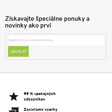
Získavajte špeciálne ponuky a
novinky ako prví
ODOSLAŤ
Z
á
p
ä
99 % spokojných
t
zákazníkov
i
e
Zasielame vzorky