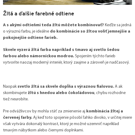
Žltá a ďalšie farebné odtiene
A s akými odtieňmi teda žltú môžete kombinovať?
Keďže sa jedná
o výraznú farbu, je ideálne
do kombinácie so žltou voliť jemnejšie a
pokojnejšie odtiene farieb.
Skvele vyzerá žltá farba napríklad s tmavo aj svetlo šedou
farbou alebo námorníckou modrou.
Spojením týchto farieb
vytvoríte naozaj moderný interiér, ktorý zaujme a zároveň je nadčasový.
Naopak
svetlo žltá sa skvele dopĺňa s výraznou fialovou.
A ak
skombinujete
žltú s hnedou alebo čokoládovou
, chybu rozhodne
tiež neurobíte.
Pre odvážlivcov by mohla stáť za zmienenie aj
kombinácia žltej a
červenej farby.
Aj keď toto spojenie pôsobí ľahko divoko, v určitej miere
však vytvára dokonalý kontrast, ktorý je možné uzemniť napríklad
tmavým nábytkom alebo čiernymi doplnkami.