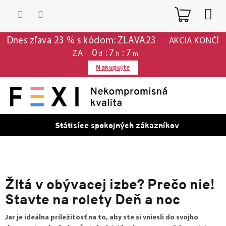
Prejsť
Nákup
na
obsah
košík
Dnes zľava 23 % s kódom: ZLAVA23
AKCIA KONČÍ
0
7
7
ZA
d
h
m
Nakupujte
Státisíce spokojných zákazníkov
Žltá v obývacej izbe? Prečo nie!
Stavte na rolety Deň a noc
Jar je ideálna príležitosť na to, aby ste si vniesli do svojho