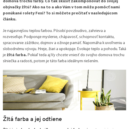
domova trochu farby. Čo tak skúsiť zakomponovať do svojej
obývačky žltú? Ako na to a ako Vám v tom môžu pomôcť nami
ponúkané rolety Fexi? To si môžete prečítať v nasledujúcom
článku.
Je najjasnejšou teplou farbou. Pôsobí povzbudivo, zahrieva a
rozveseľuje. Podporuje myslenie, chápavosť, schopnosť kontaktu,
spracovanie zážitkov, dojmov a oživuje pamäť. Napomáha k uvoľneniu a
slobodnému vývoju. Hreje, žiari a upokojuje. Evokuje teplo a pohodu. Taká
je
žltá farba.
Pokiaľ teda aj Vy chcete vniesť do svojho domova trochu
slniečka a radosti, potom je táto farba ideálnym riešením.
Žltá farba a jej odtiene