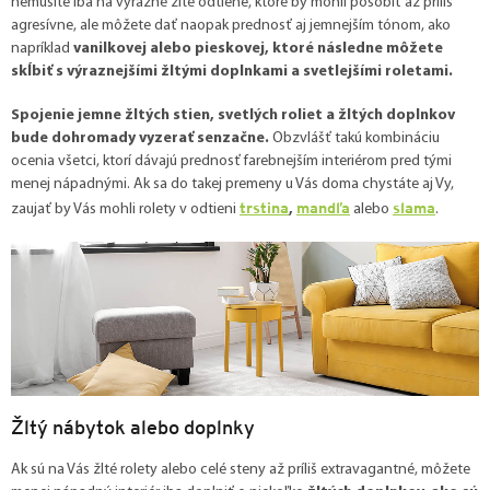
nemusíte iba na výrazné žlté odtiene, ktoré by mohli pôsobiť až príliš
agresívne, ale môžete dať naopak prednosť aj jemnejším tónom, ako
napríklad
vanilkovej alebo pieskovej, ktoré následne môžete
skĺbiť s výraznejšími žltými doplnkami a svetlejšími roletami.
Spojenie jemne žltých stien, svetlých roliet a žltých doplnkov
bude dohromady vyzerať senzačne.
Obzvlášť takú kombináciu
ocenia všetci, ktorí dávajú prednosť farebnejším interiérom pred tými
menej nápadnými. Ak sa do takej premeny u Vás doma chystáte aj Vy,
trstina
mandľa
slama
zaujať by Vás mohli rolety v odtieni
,
alebo
.
Žltý nábytok alebo doplnky
Ak sú na Vás žlté rolety alebo celé steny až príliš extravagantné, môžete