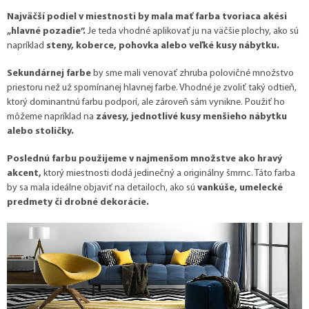
Najväčší podiel v miestnosti by mala mať farba tvoriaca akési
„hlavné pozadie”.
Je teda vhodné aplikovať ju na väčšie plochy, ako sú
napríklad
steny, koberce, pohovka alebo veľké kusy nábytku.
Sekundárnej farbe
by sme mali venovať zhruba polovičné množstvo
priestoru než už spomínanej hlavnej farbe. Vhodné je zvoliť taký odtieň,
ktorý dominantnú farbu podporí, ale zároveň sám vynikne. Použiť ho
môžeme napríklad na
závesy, jednotlivé kusy menšieho nábytku
alebo stoličky.
Poslednú farbu použijeme v najmenšom množstve ako hravý
akcent,
ktorý miestnosti dodá jedinečný a originálny šmrnc. Táto farba
by sa mala ideálne objaviť na detailoch, ako sú
vankúše, umelecké
predmety či drobné dekorácie.