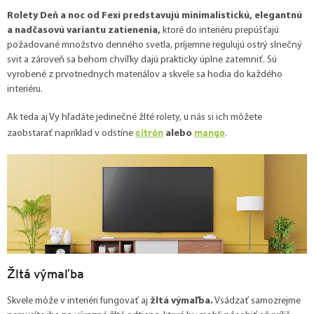
Rolety Deň a noc od Fexi predstavujú minimalistickú, elegantnú
a nadčasovú variantu zatienenia,
ktoré do interiéru prepúšťajú
požadované množstvo denného svetla, príjemne regulujú ostrý slnečný
svit a zároveň sa behom chvíľky dajú prakticky úplne zatemniť. Sú
vyrobené z prvotriednych materiálov a skvele sa hodia do každého
interiéru.
Ak teda aj Vy hľadáte jedinečné žlté rolety, u nás si ich môžete
citrón
mango
zaobstarať napríklad v odstíne
alebo
.
Žltá výmaľba
Skvele môže v interiéri fungovať aj
žltá výmaľba.
Vsádzať samozrejme