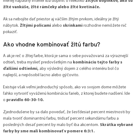
menej nápadný interiér iba doplniť o niekoľko
žltých doplnkov, ako sú
žlté vankúše, žlté rámčeky alebo žlté kvetináče.
Ak sa nebojíte dať priestor aj väčším žltým prvkom, ideálny je žltý
nábytok.
Žltými policami
alebo
skrinkami
rozhodne nemôžete nič
pokaziť.
Ako vhodne kombinovať žltú farbu?
A ak je reč o žltej farbe, ktorá je sama o sebe považovaná za výraznejší
odtieň, treba myslieť predovšetkým na
kombináciu tejto farby s
ďalšími odtieňmi,
aby výsledný dojem z celého interiéru bol čo
najlepší, a nepôsobil lacno alebo gýčovito.
Existuje však veľmi jednoduchý spôsob, ako vo svojom dome môžete
ľahko vytvoriť vyváženú kombináciu farieb, z ktorej budete nadšení. Ide
o
pravidlo 60-30-10.
Zjednodušene by sa dalo povedať, že šesťdesiat percent miestnosti by
mala tvoriť dominantnú farbu, tridsať percent sekundárnu farbu a
posledných desať percent by malo byť iba akcentom.
Skrátka vybrané
farby by sme mali kombinovať v pomere 6:3:1.