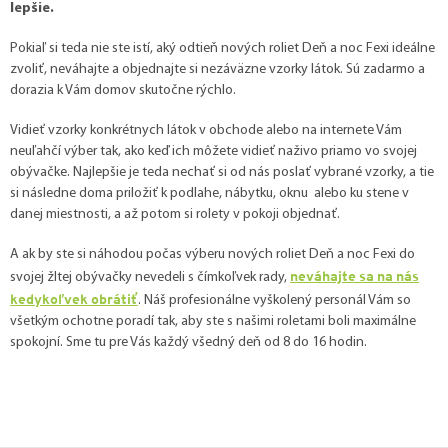
lepšie.
Pokiaľ si teda nie ste istí, aký odtieň nových roliet Deň a noc Fexi ideálne
zvoliť, neváhajte a objednajte si nezáväzne vzorky látok. Sú zadarmo a
dorazia k Vám domov skutočne rýchlo.
Vidieť vzorky konkrétnych látok v obchode alebo na internete Vám
neuľahčí výber tak, ako keď ich môžete vidieť naživo priamo vo svojej
obývačke. Najlepšie je teda nechať si od nás poslať vybrané vzorky, a tie
si následne doma priložiť k podlahe, nábytku, oknu alebo ku stene v
danej miestnosti, a až potom si rolety v pokoji objednať.
A ak by ste si náhodou počas výberu nových roliet Deň a noc Fexi do
neváhajte sa na nás
svojej žltej obývačky nevedeli s čímkoľvek rady,
kedykoľvek obrátiť
. Náš profesionálne vyškolený personál Vám so
všetkým ochotne poradí tak, aby ste s našimi roletami boli maximálne
spokojní. Sme tu pre Vás každý všedný deň od 8 do 16 hodin.