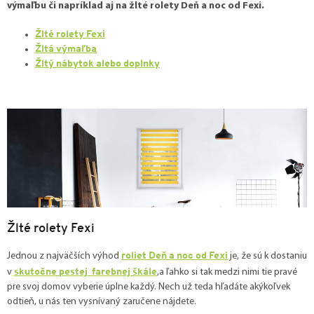
výmaľbu či napríklad aj na žlté rolety Deň a noc od Fexi.
Žlté rolety Fexi
Žltá výmaľba
Žltý nábytok alebo doplnky
Žlté rolety Fexi
roliet Deň a noc od Fexi
Jednou z najväčších výhod
je, že sú k dostaniu
skutočne pestej farebnej škále
v
,a ľahko si tak medzi nimi tie pravé
pre svoj domov vyberie úplne každý. Nech už teda hľadáte akýkoľvek
odtieň, u nás ten vysnívaný zaručene nájdete.