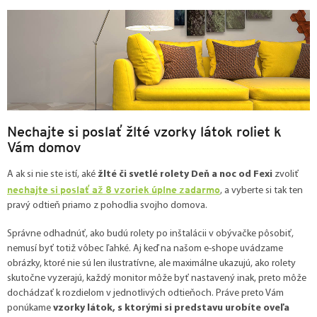
Nechajte si poslať žlté vzorky látok roliet k
Vám domov
A ak si nie ste istí, aké
žlté či svetlé rolety Deň a noc od Fexi
zvoliť
nechajte si poslať až 8 vzoriek úplne zadarmo
, a vyberte si tak ten
pravý odtieň priamo z pohodlia svojho domova.
Správne odhadnúť, ako budú rolety po inštalácii v obývačke pôsobiť,
nemusí byť totiž vôbec ľahké. Aj keď na našom e-shope uvádzame
obrázky, ktoré nie sú len ilustratívne, ale maximálne ukazujú, ako rolety
skutočne vyzerajú, každý monitor môže byť nastavený inak, preto môže
dochádzať k rozdielom v jednotlivých odtieňoch. Práve preto Vám
ponúkame
vzorky látok, s ktorými si predstavu urobíte oveľa