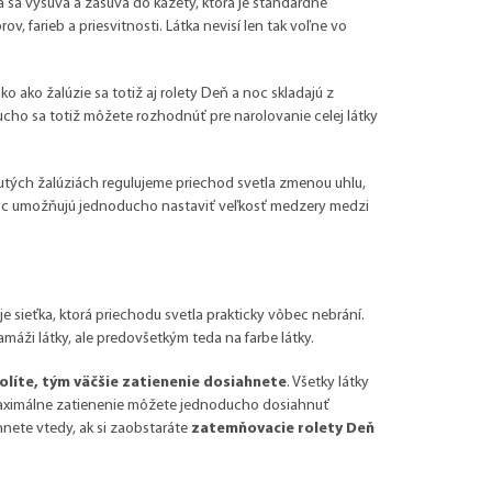
ka sa vysúva a zasúva do kazety, ktorá je štandardne
ov, farieb a priesvitnosti. Látka nevisí len tak voľne vo
ako žalúzie sa totiž aj rolety Deň a noc skladajú z
oducho sa totiž môžete rozhodnúť pre narolovanie celej látky
hnutých žalúziách regulujeme priechod svetla zmenou uhlu,
a noc umožňujú jednoducho nastaviť veľkosť medzery medzi
je sieťka, ktorá priechodu svetla prakticky vôbec nebrání.
ramáži látky, ale predovšetkým teda na farbe látky.
olíte, tým väčšie zatienenie dosiahnete
. Všetky látky
 Maximálne zatienenie môžete jednoducho dosiahnuť
nete vtedy, ak si zaobstaráte
zatemňovacie rolety Deň