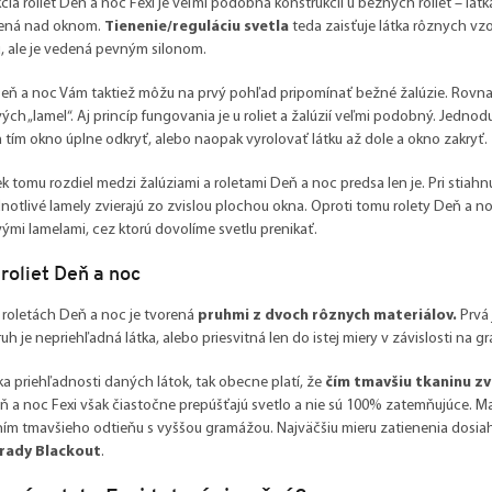
cia roliet Deň a noc Fexi je veľmi podobná konštrukcií u bežných roliet – lát
ená nad oknom.
Tienenie/reguláciu svetla
teda zaisťuje látka rôznych vzor
, ale je vedená pevným silonom.
eň a noc Vám taktiež môžu na prvý pohľad pripomínať bežné žalúzie. Rovnako 
vých „lamel“. Aj princíp fungovania je u roliet a žalúzií veľmi podobný. Jedn
 tím okno úplne odkryť, alebo naopak vyrolovať látku až dole a okno zakryť.
ek tomu rozdiel medzi žalúziami a roletami Deň a noc predsa len je. Pri stia
dnotlivé lamely zvierajú zo zvislou plochou okna. Oproti tomu rolety Deň 
vými lamelami, cez ktorú dovolíme svetlu prenikať.
roliet Deň a noc
 roletách Deň a noc je tvorená
pruhmi z dvoch rôznych materiálov.
Prvá 
uh je nepriehľadná látka, alebo priesvitná len do istej miery v závislosti na g
ka priehľadnosti daných látok, tak obecne platí, že
čím tmavšiu tkaninu zv
eň a noc Fexi však čiastočne prepúšťajú svetlo a nie sú 100% zatemňujúce.
ím tmavšieho odtieňu s vyššou gramážou. Najväčšiu mieru zatienenia dosiah
 rady Blackout
.