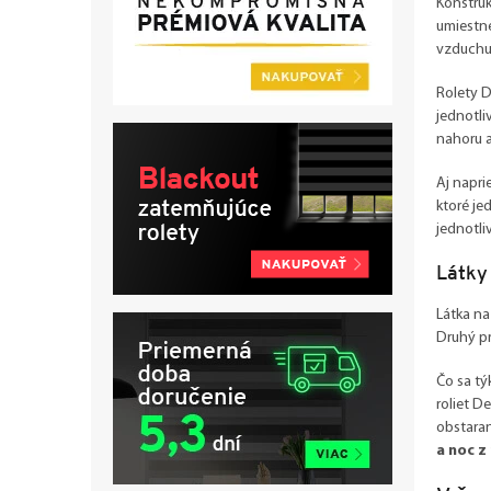
Konštruk
umiestn
vzduchu
Rolety D
jednotli
nahoru a
Aj napri
ktoré je
jednotli
Látky 
Látka na
Druhý pr
Čo sa tý
roliet D
obstaran
a noc z