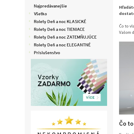
ý
Najpredávanejšie
Hľadáte
p
Všetko
dostato
a
Rolety Deň a noc KLASICKÉ
n
Čo to vl
e
Rolety Deň a noc TIENIACE
Vašom do
l
Rolety Deň a noc ZATEMŇUJÚCE
Rolety Deň a noc ELEGANTNÉ
Príslušenstvo
Čo to