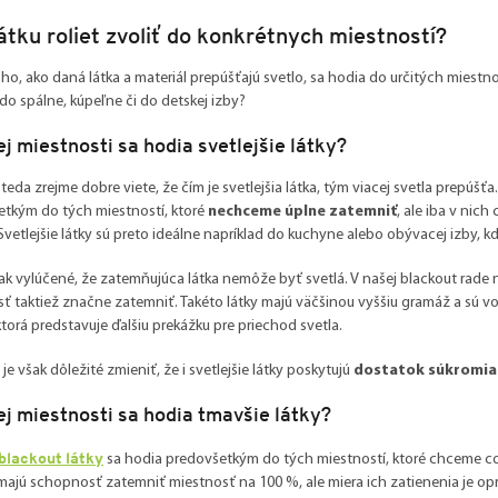
átku roliet zvoliť do konkrétnych miestností?
ho, ako daná látka a materiál prepúšťajú svetlo, sa hodia do určitých miestno
o spálne, kúpeľne či do detskej izby?
j miestnosti sa hodia svetlejšie látky?
 teda zrejme dobre viete, že čím je svetlejšia látka, tým viacej svetla prepúš
tkým do tých miestností, ktoré
nechceme úplne zatemniť
, ale iba v nic
 Svetlejšie látky sú preto ideálne napríklad do kuchyne alebo obývacej izby, 
šak vylúčené, že zatemňujúca látka nemôže byť svetlá. V našej blackout rade 
ť taktiež značne zatemniť. Takéto látky majú väčšinou vyššiu gramáž a sú vo
ktorá predstavuje ďalšiu prekážku pre priechod svetla.
je však dôležité zmieniť, že i svetlejšie látky poskytujú
dostatok súkromi
j miestnosti sa hodia tmavšie látky?
blackout látky
sa hodia predovšetkým do tých miestností, ktoré chceme co
majú schopnosť zatemniť miestnosť na 100 %, ale miera ich zatienenia je opra