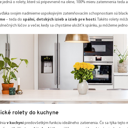
le jedná o rolety, které sú pripevnené na okne, 100% mieru zatemnenia teda
 vďaka svojim nadmierne uspokojivým zatemňovacím schopnostiam sú
black
íme
– teda do
spální, detských izieb a izieb pre hostí
. Takéto rolety môž
slnečných lúčov a večer, kedy sa chystáme uložiť k spánku, ju môžeme jed
ické rolety do kuchyne
lnia
v kuchyni
predovšetkým funkciu ideálneho zatienenia. Čo sa týka tejto 