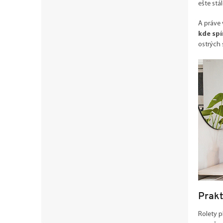
ešte stá
A práve
kde sp
ostrých 
Prakt
Rolety p