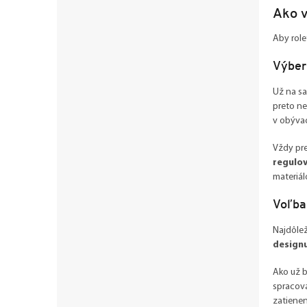
Ako 
Aby role
Výber
Už na sa
preto ne
v obývac
Vždy pre
regulov
materiál
Voľba 
Najdôlež
designu
Ako už b
spracova
zatienen