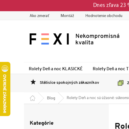
Prejsť
Dnes zľava 23
na
obsah
Ako zmerať
Montáž
Hodnotenie obchodu
Rolety Deň a noc KLASICKÉ
Rolety Deň a noc 
Státisíce spokojných zákazníkov
Z
Domov
Blog
Rolety Deň a noc sú úžasné: súkromie 
B
o
Preskočiť
č
Kategórie
kategórie
Rol
n