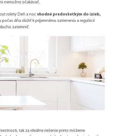
 ani nemožno očakávať.
out rolety Deň a noc
vhodné predovšetkým do izieb,
u počas dňa slúžiť k príjemnému zatieneniu a regulácií
noducho zatemniť.
miestnosti, tak za ideálne riešenie preto môžeme