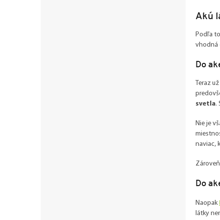
Akú l
Podľa to
vhodná d
Do ake
Teraz už
predovše
svetla
.
Nie je v
miestnos
naviac, 
Zároveň 
Do ake
Naopak
látky ne