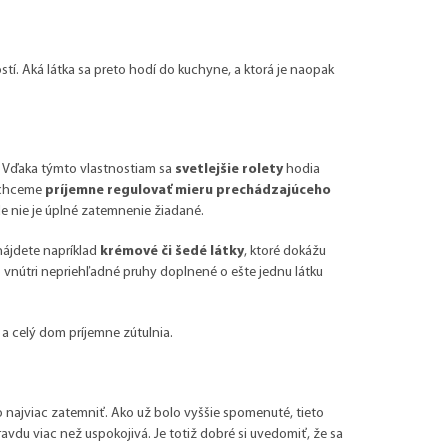
stí. Aká látka sa preto hodí do kuchyne, a ktorá je naopak
ťa. Vďaka týmto vlastnostiam sa
svetlejšie rolety
hodia
h chceme
príjemne regulovať mieru prechádzajúceho
kde nie je úplné zatemnenie žiadané.
nájdete napríklad
krémové či šedé látky
, ktoré dokážu
 vnútri nepriehľadné pruhy doplnené o ešte jednu látku
a
a celý dom príjemne zútulnia.
 najviac zatemniť. Ako už bolo vyššie spomenuté, tieto
vdu viac než uspokojivá. Je totiž dobré si uvedomiť, že sa