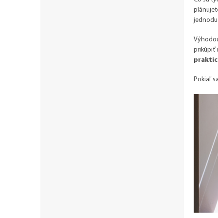
plánujet
jednodu
Výhodou 
prikúpiť
praktic
Pokiaľ s