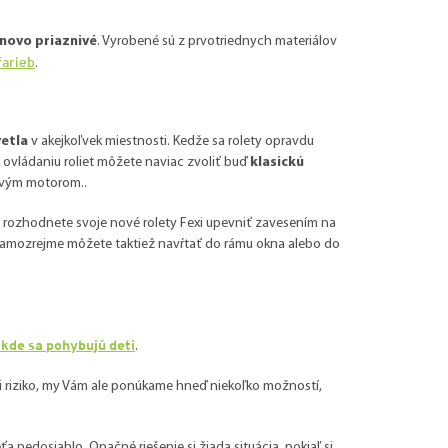
novo priaznivé
. Vyrobené sú z prvotriednych materiálov
farieb
.
vetla
v akejkoľvek miestnosti. Kedže sa rolety opravdu
K ovládaniu roliet môžete naviac zvoliť buď
klasickú
ovým motorom..
sa rozhodnete svoje nové rolety Fexi upevniť zavesením na
i samozrejme môžete taktiež navŕtať do rámu okna alebo do
 kde sa pohybujú deti
.
ti riziko, my Vám ale ponúkame hneď
niekoľko možností,
a nedosiahlo. Opačné riešenie si žiada situácia, pokiaľ si