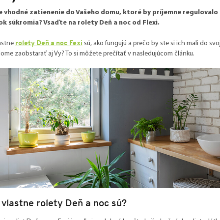
 vhodné zatienenie do Vašeho domu, ktoré by príjemne regulovalo
k súkromia? Vsaďte na rolety Deň a noc od Flexi.
rolety Deň a noc Fexi
astne
sú, ako fungujú a prečo by ste si ich mali do svo
me zaobstarať aj Vy? To si môžete prečítať v nasledujúcom článku.
 vlastne rolety Deň a noc sú?