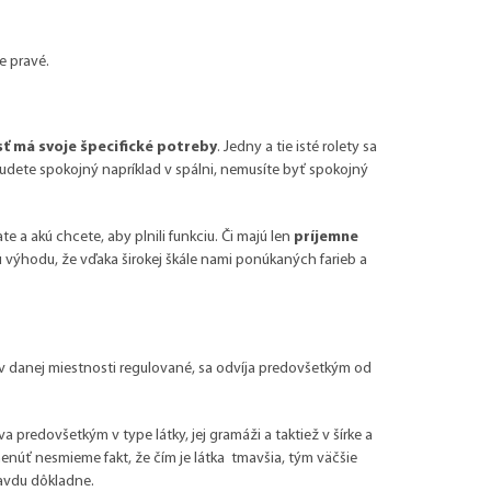
e pravé.
ť má svoje špecifické potreby
. Jedny a tie isté rolety sa
 budete spokojný napríklad v spálni, nemusíte byť spokojný
e a akú chcete, aby plnili funkciu. Či majú len
príjemne
tú výhodu, že vďaka širokej škále nami ponúkaných farieb a
 v danej miestnosti regulované, sa odvíja predovšetkým od
 predovšetkým v type látky, jej gramáži a taktiež v šírke a
enúť nesmieme fakt, že čím je látka tmavšia, tým väčšie
ravdu dôkladne.