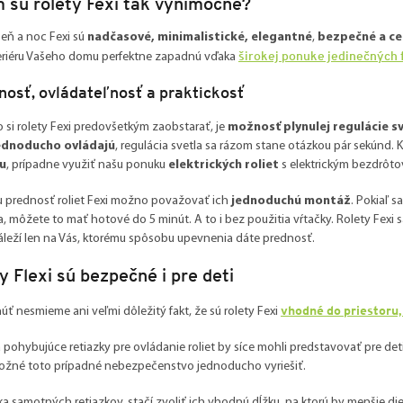
 sú rolety Fexi tak výnimočné?
eň a noc Fexi sú
nadčasové, minimalistické, elegantné
,
bezpečné a ce
širokej ponuke jedinečných 
teriéru Vašeho domu perfektne zapadnú vďaka
nosť, ovládateľnosť a praktickosť
o si rolety Fexi predovšetkým zaobstarať, je
možnosť plynulej regulácie s
ednoducho ovládajú
, regulácia svetla sa rázom stane otázkou pár sekúnd. 
u
, prípadne využiť našu ponuku
elektrických roliet
s elektrickým bezdrôt
u prednosť roliet Fexi možno považovať ich
jednoduchú montáž
. Pokiaľ 
, môžete to mať hotové do 5 minút. A to i bez použitia vŕtačky. Rolety Fex
áleží len na Vás, ktorému spôsobu upevnenia dáte prednosť.
y Flexi sú bezpečné i pre deti
vhodné do priestoru,
 nesmieme ani veľmi dôležitý fakt, že sú rolety Fexi
 pohybujúce retiazky pre ovládanie roliet by síce mohli predstavovať pre de
možné toto prípadné nebezpečenstvo jednoducho vyriešiť.
ka samotných retiazkov, stačí zvoliť ich vhodnú dĺžku, na ktorú by menšie dieť