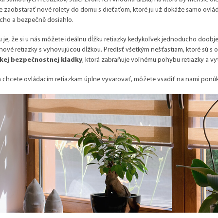
e zaobstarať nové rolety do domu s dieťaťom, ktoré ju už dokáže samo ovládať.
cho a bezpečně dosiahlo.
je, že si u nás môžete ideálnu dĺžku retiazky kedykoľvek jednoducho doobj
 nové retiazky s vyhovujúcou dĺžkou. Predísť všetkým nešťastiam, ktoré sú s
kej bezpečnostnej kladky
, ktorá zabraňuje voľnému pohybu retiazky a vyt
a chcete ovládacím retiazkam úplne vyvarovať, môžete vsadiť na nami pon