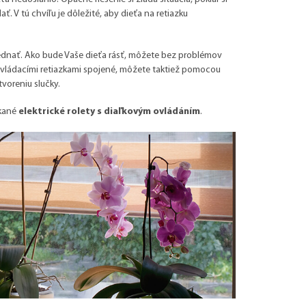
 V tú chvíľu je dôležité, aby dieťa na retiazku
ednať. Ako bude Vaše dieťa rásť, môžete bez problémov
 ovládacími retiazkami spojené, môžete taktiež pomocou
voreniu slučky.
úkané
elektrické rolety s diaľkovým ovládáním
.