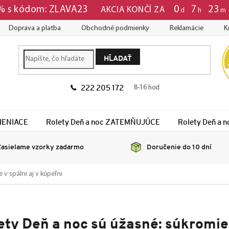
0
:
7
:
23
 % s kódom: ZLAVA23
AKCIA KONČÍ ZA
d
h
m
Doprava a platba
Obchodné podmienky
Reklamácie
K
HĽADAŤ
222 205 172
8-16 hod
TIENIACE
Rolety Deň a noc ZATEMŇUJÚCE
Rolety Deň a
asielame vzorky zadarmo
Doručenie do 10 dní
v spálni aj v kúpeľni
ety Deň a noc sú úžasné: súkromie 