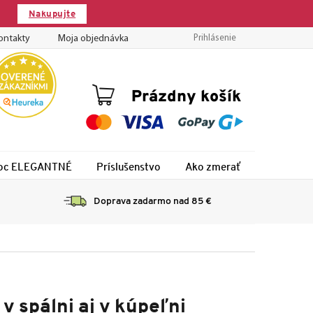
Nakupujte
ontakty
Moja objednávka
Prihlásenie
Nákupný
Prázdny košík
košík
 noc ELEGANTNÉ
Príslušenstvo
Ako zmerať
Montáž
Doprava zadarmo nad 85 €
v spálni aj v kúpeľni