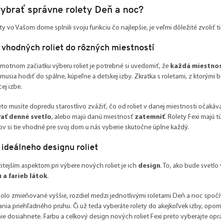
vybrať správne rolety Deň a noc?
ty vo Vašom dome splnili svoju funkciu čo najlepšie, je veľmi dôležité zvoliť ti
 vhodných roliet do rôzných miestností
motnom začiatku výberu roliet je potrebné si uvedomiť, že
každá miestnos
musia hodiť do spálne, kúpeľne a detskej izby. Zkratka s roletami, z ktorými
ej izbe.
to musíte dopredu starostlivo zvážiť, čo od roliet v danej miestnosti očakávat
ať denné svetlo
, alebo majú danú miestnosť
zatemniť
. Rolety Fexi majú 
ov si tie vhodné pre svoj dom u nás vyberie skutočne úplne každý.
ideálneho designu roliet
itejším aspektom pri výbere nových roliet je ich
design
.
To, ako bude svetlo
 a farieb látok
.
olo zmieňované vyššie, rozdiel medzi jednotlivými roletami Deň a noc spočíva
nia priehľadného pruhu. Či už teda vyberáte rolety do akejkoľvek izby, opom
ie dosiahnete. Farbu a celkový design nových roliet Fexi preto vyberajte op