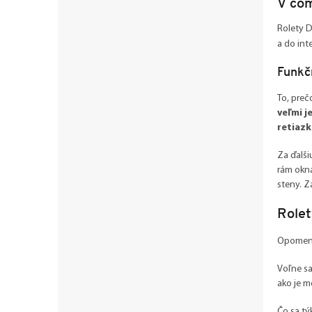
V čom
Rolety D
a do in
Funkč
To, preč
veľmi j
retiazk
Za ďalši
rám okna
steny. Z
Rolet
Opomenúť
Voľne sa
ako je 
Čo sa tý