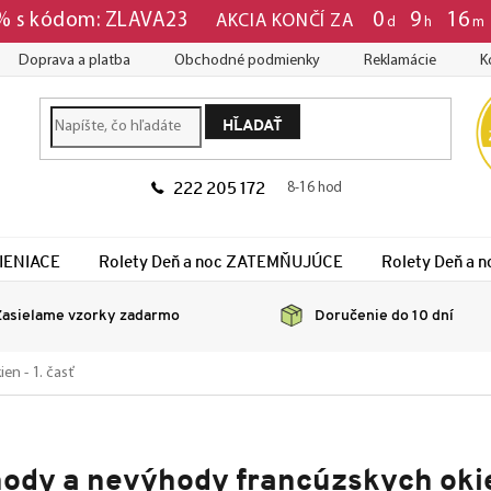
0
:
9
:
16
 % s kódom: ZLAVA23
AKCIA KONČÍ ZA
d
h
m
Doprava a platba
Obchodné podmienky
Reklamácie
K
HĽADAŤ
222 205 172
8-16 hod
TIENIACE
Rolety Deň a noc ZATEMŇUJÚCE
Rolety Deň a
asielame vzorky zadarmo
Doručenie do 10 dní
en - 1. časť
ody a nevýhody francúzskych okien