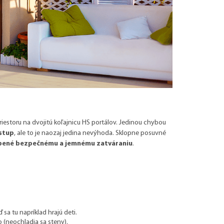
iestoru na dvojitú koľajnicu HS portálov. Jedinou chybou
stup
, ale to je naozaj jedina nevýhoda. Sklopne posuvné
bené bezpečnému a jemnému zatváraniu
.
sa tu napríklad hrajú deti.
 (neochladia sa steny).