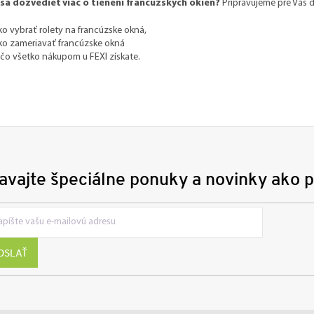
sa dozvedieť viac o tienení francúzskych okien?
Pripravujeme pre Vás ď
ko vybrať rolety na francúzske okná,
ko zameriavať francúzske okná
 čo všetko nákupom u FEXI získate.
avajte špeciálne ponuky a novinky ako p
OSLAŤ