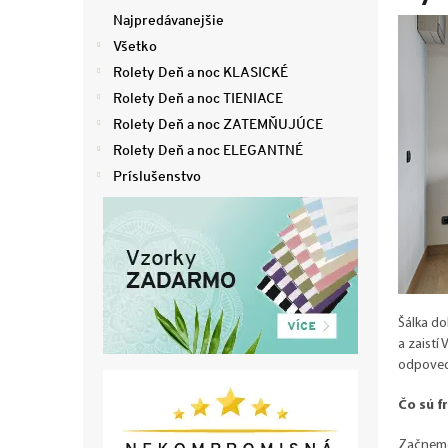
ý
Najpredávanejšie
p
Všetko
a
Rolety Deň a noc KLASICKÉ
n
e
Rolety Deň a noc TIENIACE
l
Rolety Deň a noc ZATEMŇUJÚCE
Rolety Deň a noc ELEGANTNÉ
Príslušenstvo
Šálka do
a zaistí
odpovede
Čo sú f
Začneme