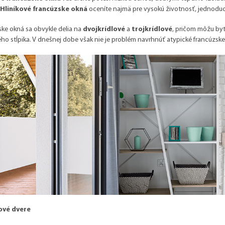
Hliníkové francúzske okná
oceníte najmä pre vysokú životnosť, jednoduch
ke okná sa obvykle delia na
dvojkrídlové
a
trojkrídlové
, pričom môžu byť
ho stĺpika. V dnešnej dobe však nie je problém navrhnúť atypické francúzsk
ové dvere