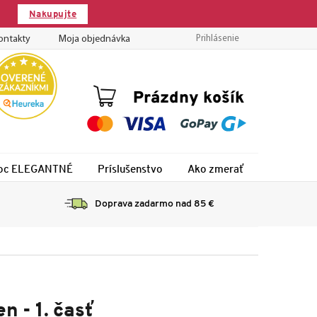
Nakupujte
ontakty
Moja objednávka
Prihlásenie
Nákupný
Prázdny košík
košík
 noc ELEGANTNÉ
Príslušenstvo
Ako zmerať
Montáž
Doprava zadarmo nad 85 €
 - 1. časť