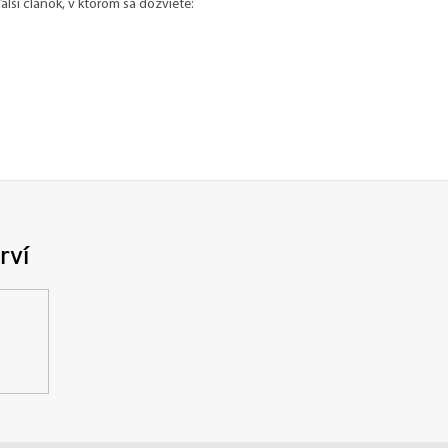
alší článok, v ktorom sa dozviete:
rví