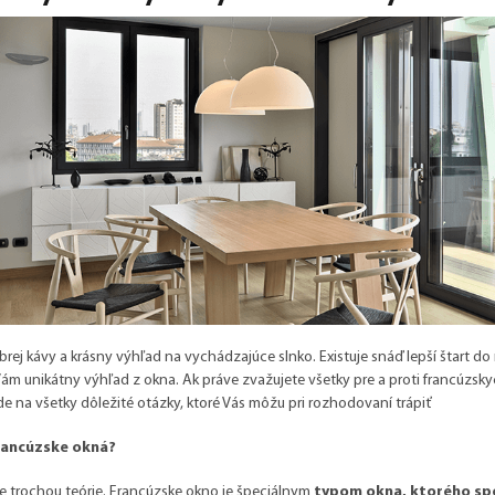
brej kávy a krásny výhľad na vychádzajúce slnko. Existuje snáď lepší štart d
 Vám unikátny výhľad z okna. Ak práve zvažujete všetky pre a proti francúzskyc
 na všetky dôležité otázky, ktoré Vás môžu pri rozhodovaní trápiť
rancúzske okná?
 trochou teórie. Francúzske okno je špeciálnym
typom okna, ktorého sp