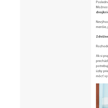
Posledno
Možností
dvojkrí
Nevýhodo
menšie, 
Zdvižne
Rozhodne
Ak si pr
prechádz
potrebuj
úzky pr
môcť vyc