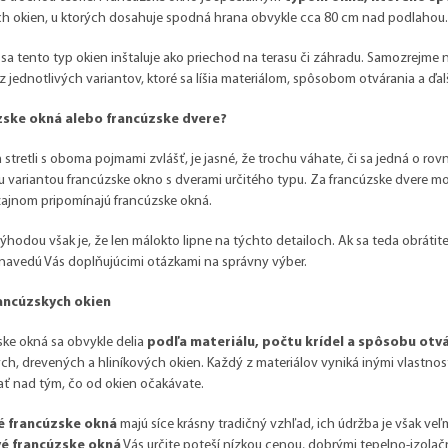
ch okien, u ktorých dosahuje spodná hrana obvykle cca 80 cm nad podlahou.
sa tento typ okien inštaluje ako priechod na terasu či záhradu. Samozrejme 
z jednotlivých variantov, ktoré sa líšia materiálom, spôsobom otvárania a ďal
ske okná alebo francúzske dvere?
a stretli s oboma pojmami zvlášť, je jasné, že trochu váhate, či sa jedná o rov
 variantou francúzske okno s dverami určitého typu. Za francúzske dvere m
zajnom pripomínajú francúzske okná.
ýhodou však je, že len málokto lipne na týchto detailoch. Ak sa teda obráti
, navedú Vás doplňujúcimi otázkami na správny výber.
ancúzskych okien
ke okná sa obvykle delia
podľa materiálu, počtu krídel a spôsobu otv
ch, drevených a hliníkových okien. Každý z materiálov vyniká inými vlastnos
ť nad tým, čo od okien očakávate.
é francúzske okná
majú síce krásny tradičný vzhľad, ich údržba je však veľ
é francúzske okná
Vás určite poteší nízkou cenou, dobrými tepelno-izolačný