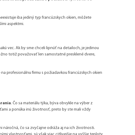
neexistuje iba jediný typ francúzskych okien, môžete
šími aspektmi.
nakú vec. Ak by sme chceli lipnúť na detailoch, je jedinou
ožno totiž považovať len samostatné presklené dvere,
te na profesionálnu firmu s požiadavkou francúzskych okien
árania
. Čo sa materiálu týka, býva obvykle na výber z
ťami a ponúka inú životnosť, preto by ste mali vždy
mi náročná, čo sa zvyčajne odráža aj na ich životnosti.
mi vlastnosťami, sú však viac citlivejšie na vyššie teploty