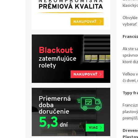
klasický
Obvykle 
vyberať 
Francúz
Ak ste s
správnou
ktoré di
Veľkou v
či dverí
Typy fr
Francúzs
plastový
premýšľa
Dreven
Plastov