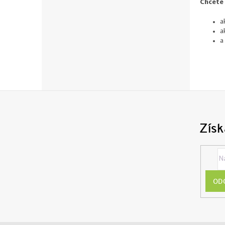
Chcete 
a
a
a
Získ
OD