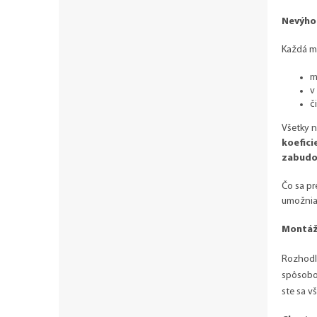
Nevýho
Každá mi
m
v
č
Všetky n
koefici
zabudo
Čo sa p
umožnia 
Montáž 
Rozhodli
spôsobom
ste sa v