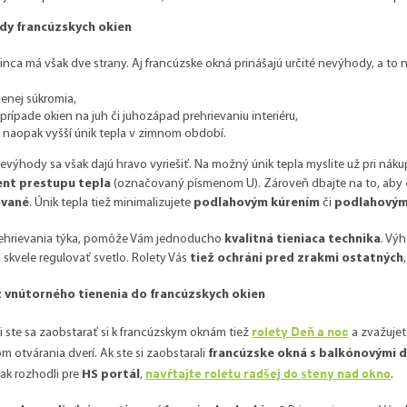
dy francúzskych okien
nca má však dve strany. Aj francúzske okná prinášajú určité nevýhody, a to 
enej súkromia,
 prípade okien na juh či juhozápad prehrievaniu interiéru,
i naopak vyšší únik tepla v zimnom období.
evýhody sa však dajú hravo vyriešiť. Na možný únik tepla myslite už pri náku
ent prestupu tepla
(označovaný písmenom U). Zároveň dbajte na to, aby
vané
. Únik tepla tiež minimalizujete
podlahovým kúrením
či
podlahovým
rehrievania týka, pomôže Vám jednoducho
kvalitná tieniaca technika
. Vý
skvele regulovať svetlo. Rolety Vás
tiež ochráni pred zrakmi ostatných
vnútorného tienenia do francúzskych okien
rolety Deň a noc
 ste sa zaobstarať si k francúzskym oknám tiež
a zvažujet
 otvárania dverí. Ak ste si zaobstarali
francúzske okná s balkónovými 
navŕtajte roletu radšej do steny nad okno
šak rozhodli pre
HS portál
,
.