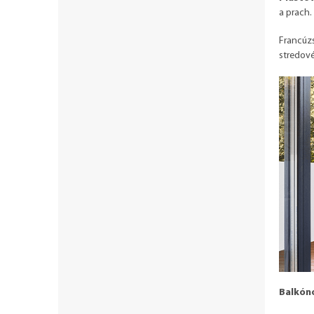
a prach.
Francúzs
stredové
Balkón