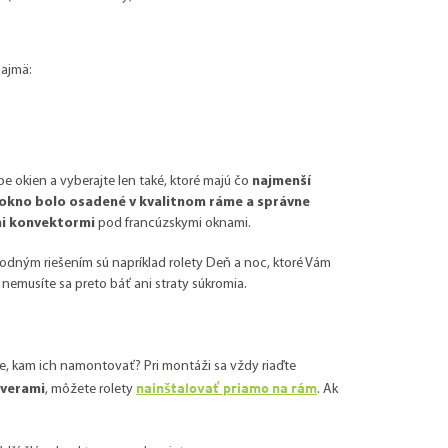
najmä:
pe okien a vyberajte len také, ktoré majú čo
najmenší
okno bolo osadené v kvalitnom ráme a správne
i konvektormi
pod francúzskymi oknami.
hodným riešením sú napríklad rolety Deň a noc, ktoré Vám
, nemusíte sa preto báť ani straty súkromia.
e, kam ich namontovať? Pri montáži sa vždy riaďte
nainštalovať priamo na rám
dverami
, môžete rolety
. Ak