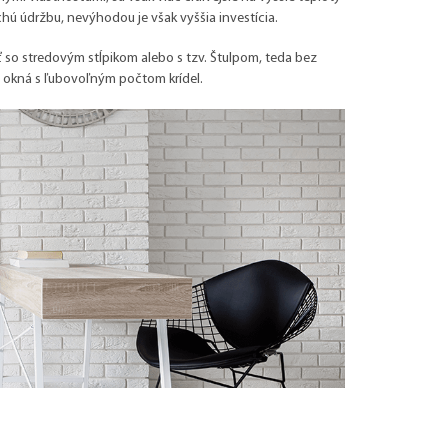
ú údržbu, nevýhodou je však vyššia investícia.
 so stredovým stĺpikom alebo s tzv. Štulpom, teda bez
e okná s ľubovoľným počtom krídel.