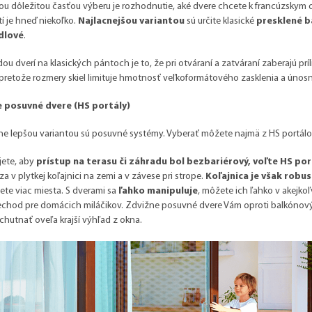
u dôležitou časťou výberu je rozhodnutie, aké dvere chcete k francúzskym 
 je hneď niekoľko.
Najlacnejšou variantou
sú určite klasické
presklené b
dlové
.
u dverí na klasických pántoch je to, že pri otváraní a zatváraní
zaberajú
prí
pretože rozmery skiel limituje hmotnosť veľkoformátového zasklenia a únosn
 posuvné dvere (HS portály)
 lepšou variantou sú posuvné systémy. Vyberať môžete najmä z HS portálov 
ajete, aby
prístup na terasu či záhradu bol bezbariérový, voľte HS po
a v plytkej koľajnici na zemi a v závese pri strope.
Koľajnica je však robu
ete viac miesta. S dverami sa
ľahko manipuluje
, môžete ich ľahko v akejko
iechod pre domácich miláčikov. Zdvižne posuvné dvere Vám oproti balkón
hutnať oveľa krajší výhľad z okna.