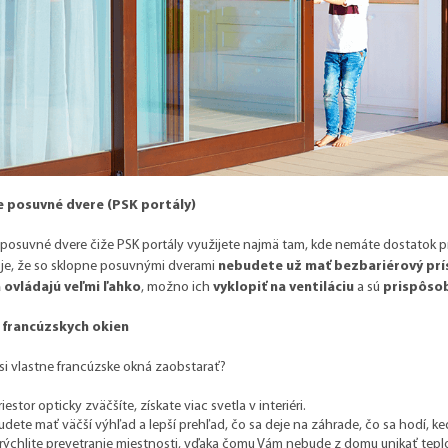
 posuvné dvere (PSK portály)
posuvné dvere čiže PSK portály využijete najmä tam, kde nemáte dostatok pr
 je, že so sklopne posuvnými dverami
nebudete už mať bezbariérový prí
 ovládajú veľmi ľahko
, možno ich
vyklopiť na ventiláciu
a sú
prispôso
 francúzskych okien
si vlastne francúzske okná zaobstarať?
riestor opticky zväčšíte, získate viac svetla v interiéri.
udete mať väčší výhľad a lepší prehľad, čo sa deje na záhrade, čo sa hodí, keď 
rýchlite prevetranie miestnosti, vďaka čomu Vám nebude z domu unikať teplo