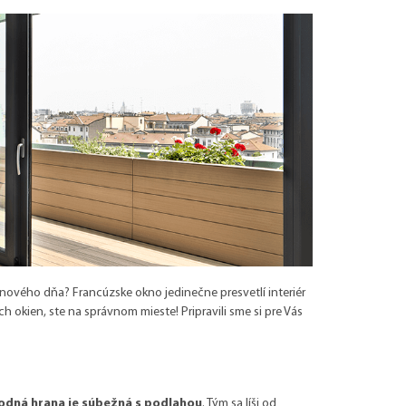
o nového dňa? Francúzske okno jedinečne presvetlí interiér
h okien, ste na správnom mieste! Pripravili sme si pre Vás
odná hrana je súbežná s podlahou
. Tým sa líši od