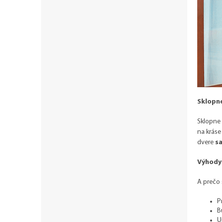
Sklopne
Sklopne 
na kráse
dvere
sa
Výhody
A prečo 
P
B
U