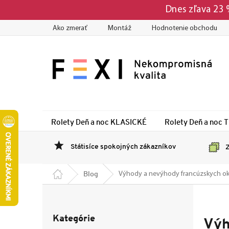
Prejsť
Dnes zľava 23
na
obsah
Ako zmerať
Montáž
Hodnotenie obchodu
Rolety Deň a noc KLASICKÉ
Rolety Deň a noc 
Státisíce spokojných zákazníkov
Z
Domov
Blog
Výhody a nevýhody francúzskych oki
B
o
Preskočiť
č
Kategórie
kategórie
Výh
n