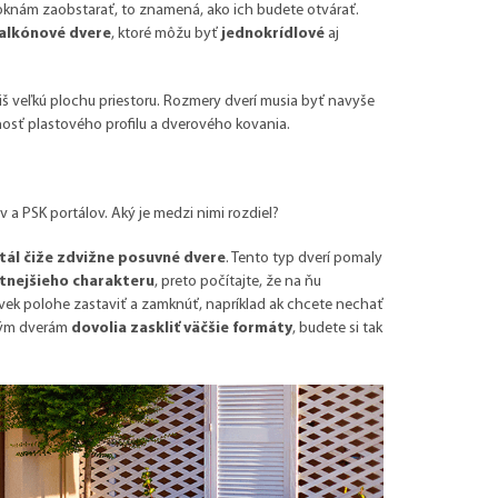
oknám zaobstarať, to znamená, ako ich budete otvárať.
alkónové dvere
, ktoré môžu byť
jednokrídlové
aj
liš veľkú plochu priestoru. Rozmery dverí musia byť navyše
osť plastového profilu a dverového kovania.
a PSK portálov. Aký je medzi nimi rozdiel?
rtál čiže zdvižne posuvné dvere
. Tento typ dverí pomaly
stnejšieho charakteru
, preto počítajte, že na ňu
ľvek polohe zastaviť a zamknúť, napríklad ak chcete nechať
ovým dverám
dovolia zaskliť väčšie formáty
, budete si tak